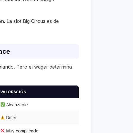
n. La slot Big Circus es de
hace
galando. Pero el wager determina
VALORACIÓN
Alcanzable
Difícil
Muy complicado