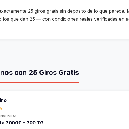
actamente 25 giros gratis sin depósito de lo que parece.
olo los que dan 25 — con condiciones reales verificadas en 
nos con 25 Giros Gratis
ino
5
ENVENIDA
ta 2000€ + 300 TG