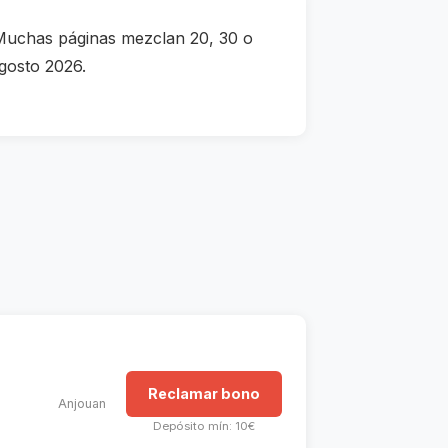
 Muchas páginas mezclan 20, 30 o
agosto 2026.
Reclamar bono
Anjouan
Depósito mín: 10€