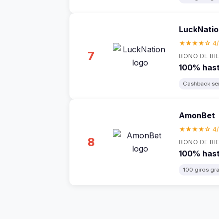
LuckNatio
★★★★☆ 4/
7
BONO DE BI
100% hast
Cashback se
AmonBet
★★★★☆ 4/
8
BONO DE BI
100% hast
100 giros gra