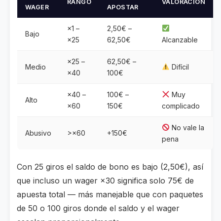
RANGO
VALORACIÓN
WAGER
APOSTAR
×1 –
2,50€ –
Bajo
×25
62,50€
Alcanzable
×25 –
62,50€ –
Medio
Difícil
×40
100€
×40 –
100€ –
Muy
Alto
×60
150€
complicado
No vale la
Abusivo
>×60
+150€
pena
Con 25 giros el saldo de bono es bajo (2,50€), así
que incluso un wager ×30 significa solo 75€ de
apuesta total — más manejable que con paquetes
de 50 o 100 giros donde el saldo y el wager