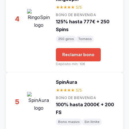
★★★★★ 5/5
BONO DE BIENVENIDA
4
125% hasta 777€ + 250
Spins
250 giros
Torneos
Reclamar bono
Depósito mín: 10€
SpinAura
★★★★★ 5/5
BONO DE BIENVENIDA
5
100% hasta 2000€ + 200
FS
Bono masivo
Sin límite