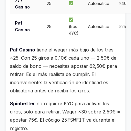
777
25
Automático
×40
Casino
Paf
25
(tras
Automático
×25
Casino
KYC)
Paf Casino
tiene el wager más bajo de los tres:
×25. Con 25 giros a 0,10€ cada uno — 2,50€ de
saldo de bono — necesitas apostar 62,50€ para
retirar. Es el más realista de cumplir. El
inconveniente: la verificación de identidad es
obligatoria antes de recibir los giros.
Spinbetter
no requiere KYC para activar los
giros, solo para retirar. Wager ×30 sobre 2,50€ =
apostar 75€. El código
va durante el
25FSWFIT
registro.