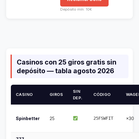
Depósito mín: 10€
Casinos con 25 giros gratis sin
depósito — tabla agosto 2026
SIN
CASINO
GIROS
CÓDIGO
WAGE
DEP.
Spinbetter
25
25FSWFIT
×30