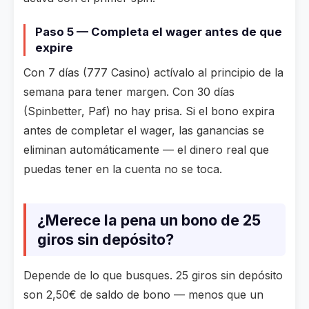
Paso 5 — Completa el wager antes de que
expire
Con 7 días (777 Casino) actívalo al principio de la
semana para tener margen. Con 30 días
(Spinbetter, Paf) no hay prisa. Si el bono expira
antes de completar el wager, las ganancias se
eliminan automáticamente — el dinero real que
puedas tener en la cuenta no se toca.
¿Merece la pena un bono de 25
giros sin depósito?
Depende de lo que busques. 25 giros sin depósito
son 2,50€ de saldo de bono — menos que un