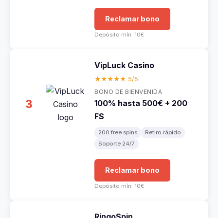
Reclamar bono
Depósito mín: 10€
VipLuck Casino
★★★★★ 5/5
BONO DE BIENVENIDA
3
100% hasta 500€ + 200
FS
200 free spins
Retiro rápido
Soporte 24/7
Reclamar bono
Depósito mín: 10€
RingoSpin