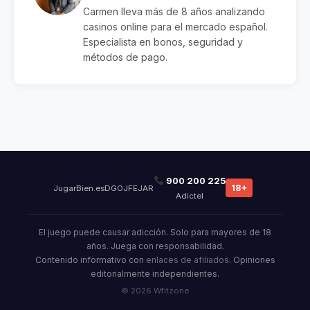
Carmen lleva más de 8 años analizando
casinos online para el mercado español.
Especialista en bonos, seguridad y
métodos de pago.
900 200 225
18+
JugarBien.es
DGOJ
FEJAR
Adictel
El juego puede causar adicción. Solo para mayores de 18
años. Juega con responsabilidad.
Contenido informativo con
enlaces de afiliados
. Opiniones
editorialmente independientes.
© 2026 Wfitzone