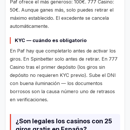
Paf ofrece el más generoso: 100€. 777 Casino:
50€. Aunque ganes más, solo puedes retirar el
máximo establecido. El excedente se cancela
automáticamente.
KYC — cuándo es obligatorio
En Paf hay que completarlo antes de activar los
giros. En Spinbetter solo antes de retirar. En 777
Casino tras el primer depósito (los giros sin
depósito no requieren KYC previo). Sube el DNI
con buena iluminación — los documentos
borrosos son la causa número uno de retrasos
en verificaciones.
¿Son legales los casinos con 25
giros gratis en España?