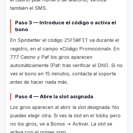
también el SMS.
Paso 3 — Introduce el código o activa el
bono
En Spinbetter el código
va durante el
25FSWFIT
registro, en el campo «Código Promocional». En
777 Casino y Paf los giros aparecen
automáticamente (Paf: tras verificar el DNI). Si no
ves el bono en 15 minutos, contacta al soporte
antes de hacer nada más.
Paso 4 — Abre la slot asignada
Los giros aparecen al abrir la slot designada. No
puedes elegir otra. Si ves la slot en el lobby pero
no los giros, ve a Bonos → Activar. La slot se
activa con el primer spin.