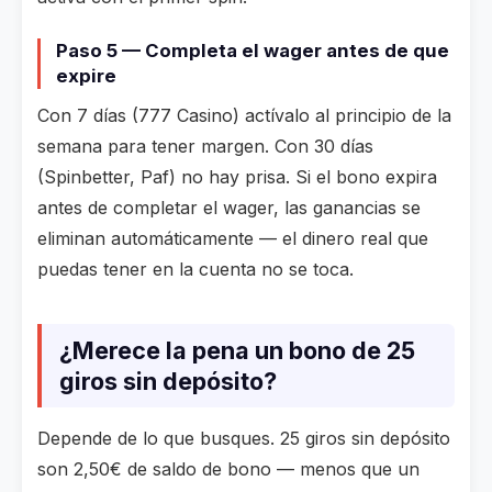
Paso 5 — Completa el wager antes de que
expire
Con 7 días (777 Casino) actívalo al principio de la
semana para tener margen. Con 30 días
(Spinbetter, Paf) no hay prisa. Si el bono expira
antes de completar el wager, las ganancias se
eliminan automáticamente — el dinero real que
puedas tener en la cuenta no se toca.
¿Merece la pena un bono de 25
giros sin depósito?
Depende de lo que busques. 25 giros sin depósito
son 2,50€ de saldo de bono — menos que un