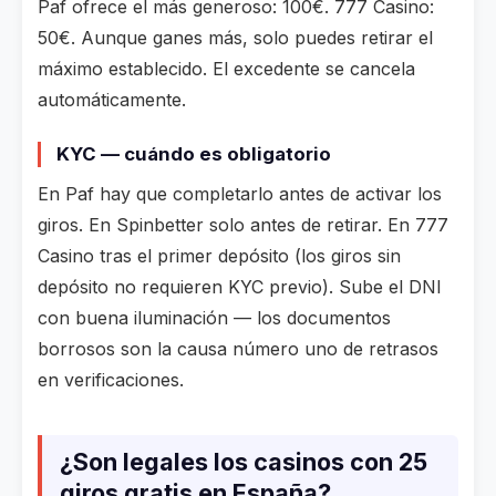
Paf ofrece el más generoso: 100€. 777 Casino:
50€. Aunque ganes más, solo puedes retirar el
máximo establecido. El excedente se cancela
automáticamente.
KYC — cuándo es obligatorio
En Paf hay que completarlo antes de activar los
giros. En Spinbetter solo antes de retirar. En 777
Casino tras el primer depósito (los giros sin
depósito no requieren KYC previo). Sube el DNI
con buena iluminación — los documentos
borrosos son la causa número uno de retrasos
en verificaciones.
¿Son legales los casinos con 25
giros gratis en España?