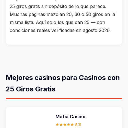
25 giros gratis sin depósito de lo que parece.
Muchas páginas mezclan 20, 30 o 50 giros en la
misma lista. Aquí solo los que dan 25 — con
condiciones reales verificadas en agosto 2026.
Mejores casinos para Casinos con
25 Giros Gratis
Mafia Casino
★★★★★ 5/5