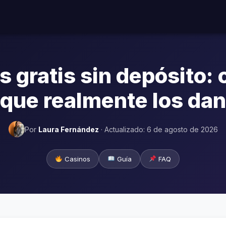
s gratis sin depósito:
que realmente los dan
Por
Laura Fernández
· Actualizado: 6 de agosto de 2026
Casinos
Guía
FAQ