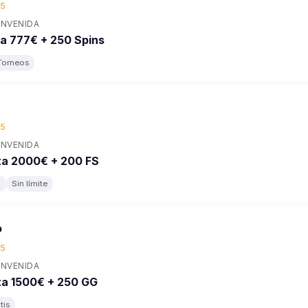
5
ENVENIDA
a 777€ + 250 Spins
Torneos
5
ENVENIDA
a 2000€ + 200 FS
o
Sin límite
o
5
ENVENIDA
a 1500€ + 250 GG
tis