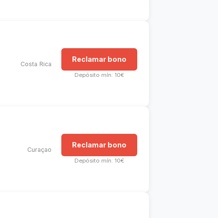
Reclamar bono
Costa Rica
Depósito mín: 10€
Reclamar bono
Curaçao
Depósito mín: 10€