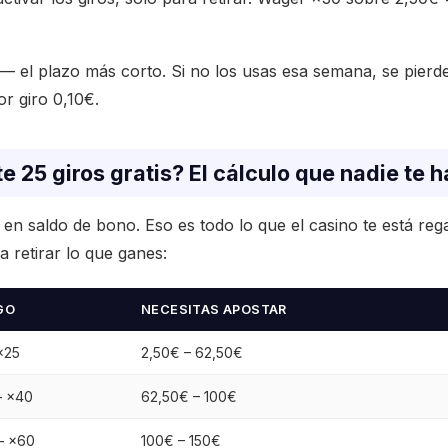
 — el plazo más corto. Si no los usas esa semana, se pierde
or giro 0,10€.
 25 giros gratis? El cálculo que nadie te 
en saldo de bono. Eso es todo lo que el casino te está re
 retirar lo que ganes:
GO
NECESITAS APOSTAR
×25
2,50€ – 62,50€
– ×40
62,50€ – 100€
– ×60
100€ – 150€