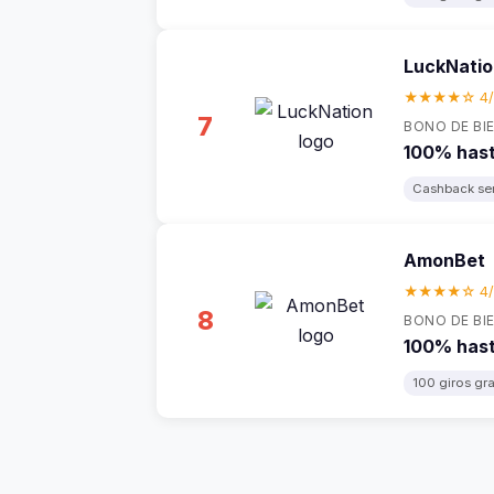
LuckNatio
★★★★☆ 4/
7
BONO DE BI
100% hast
Cashback se
AmonBet
★★★★☆ 4/
8
BONO DE BI
100% hast
100 giros gra