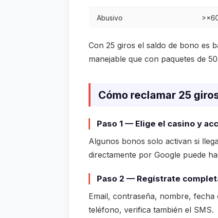
Abusivo
>×6
Con 25 giros el saldo de bono es b
manejable que con paquetes de 50 
Cómo reclamar 25 giros
Paso 1 — Elige el casino y a
Algunos bonos solo activan si lleg
directamente por Google puede ha
Paso 2 — Regístrate comple
Email, contraseña, nombre, fecha d
teléfono, verifica también el SMS.