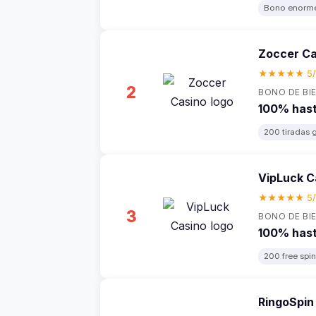
Bono enorm
Zoccer Ca
★★★★★ 5/
2
BONO DE BI
100% hast
200 tiradas g
VipLuck C
★★★★★ 5/
3
BONO DE BI
100% hast
200 free spi
RingoSpin