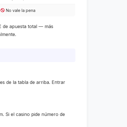
No vale la pena
5€ de apuesta total — más
almente.
 de la tabla de arriba. Entrar
m. Si el casino pide número de