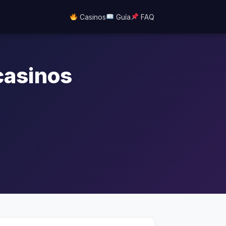
Casinos
Guía
FAQ
 casinos