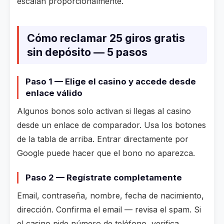
escalan proporcionalmente.
Cómo reclamar 25 giros gratis
sin depósito — 5 pasos
Paso 1 — Elige el casino y accede desde
enlace válido
Algunos bonos solo activan si llegas al casino
desde un enlace de comparador. Usa los botones
de la tabla de arriba. Entrar directamente por
Google puede hacer que el bono no aparezca.
Paso 2 — Regístrate completamente
Email, contraseña, nombre, fecha de nacimiento,
dirección. Confirma el email — revisa el spam. Si
el casino pide número de teléfono, verifica