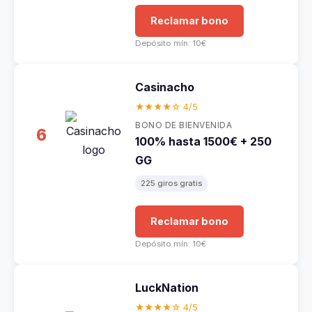
Reclamar bono
Depósito mín: 10€
Casinacho
★★★★☆ 4/5
BONO DE BIENVENIDA
6
100% hasta 1500€ + 250
GG
225 giros gratis
Reclamar bono
Depósito mín: 10€
LuckNation
★★★★☆ 4/5