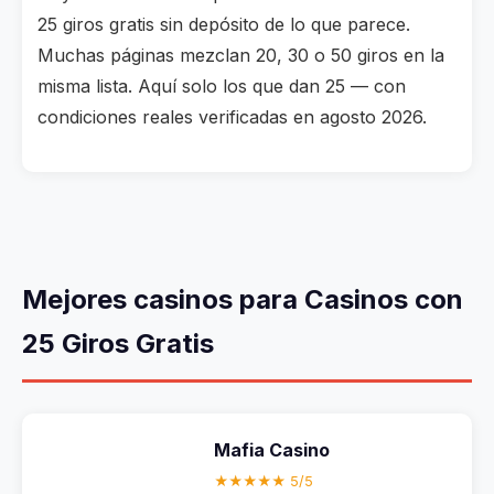
25 giros gratis sin depósito de lo que parece.
Muchas páginas mezclan 20, 30 o 50 giros en la
misma lista. Aquí solo los que dan 25 — con
condiciones reales verificadas en agosto 2026.
Mejores casinos para Casinos con
25 Giros Gratis
Mafia Casino
★★★★★ 5/5