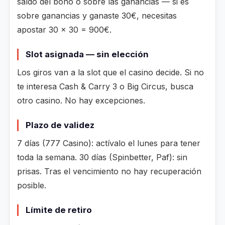
saldo del bono o sobre las ganancias — si es
sobre ganancias y ganaste 30€, necesitas
apostar 30 × 30 = 900€.
Slot asignada — sin elección
Los giros van a la slot que el casino decide. Si no
te interesa Cash & Carry 3 o Big Circus, busca
otro casino. No hay excepciones.
Plazo de validez
7 días (777 Casino): actívalo el lunes para tener
toda la semana. 30 días (Spinbetter, Paf): sin
prisas. Tras el vencimiento no hay recuperación
posible.
Límite de retiro