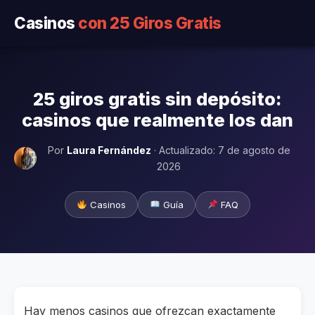
Casinos
con 25 Giros Gratis
25 giros gratis sin depósito:
casinos que realmente los dan
Por
Laura Fernández
· Actualizado: 7 de agosto de
2026
Casinos
Guía
FAQ
Hay menos casinos que ofrezcan exactamente