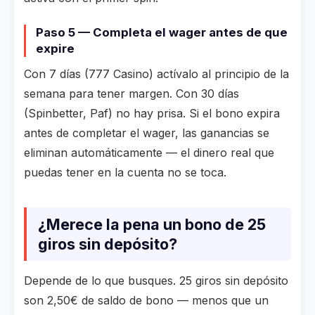
Paso 5 — Completa el wager antes de que
expire
Con 7 días (777 Casino) actívalo al principio de la
semana para tener margen. Con 30 días
(Spinbetter, Paf) no hay prisa. Si el bono expira
antes de completar el wager, las ganancias se
eliminan automáticamente — el dinero real que
puedas tener en la cuenta no se toca.
¿Merece la pena un bono de 25
giros sin depósito?
Depende de lo que busques. 25 giros sin depósito
son 2,50€ de saldo de bono — menos que un