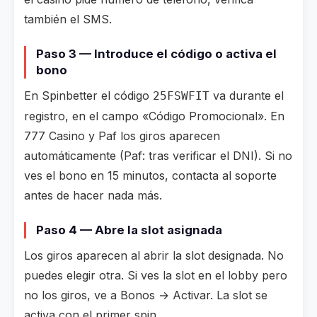
también el SMS.
Paso 3 — Introduce el código o activa el
bono
En Spinbetter el código
va durante el
25FSWFIT
registro, en el campo «Código Promocional». En
777 Casino y Paf los giros aparecen
automáticamente (Paf: tras verificar el DNI). Si no
ves el bono en 15 minutos, contacta al soporte
antes de hacer nada más.
Paso 4 — Abre la slot asignada
Los giros aparecen al abrir la slot designada. No
puedes elegir otra. Si ves la slot en el lobby pero
no los giros, ve a Bonos → Activar. La slot se
activa con el primer spin.