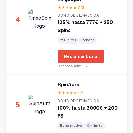
★★★★★ 5/5
BONO DE BIENVENIDA
4
125% hasta 777€ + 250
Spins
250 giros
Torneos
Reclamar bono
Depósito mín: 10€
SpinAura
★★★★★ 5/5
BONO DE BIENVENIDA
5
100% hasta 2000€ + 200
FS
Bono masivo
Sin límite