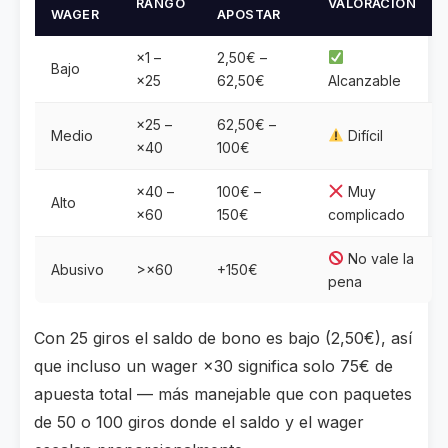
RANGO
VALORACIÓN
WAGER
APOSTAR
×1 –
2,50€ –
Bajo
×25
62,50€
Alcanzable
×25 –
62,50€ –
Medio
Difícil
×40
100€
×40 –
100€ –
Muy
Alto
×60
150€
complicado
No vale la
Abusivo
>×60
+150€
pena
Con 25 giros el saldo de bono es bajo (2,50€), así
que incluso un wager ×30 significa solo 75€ de
apuesta total — más manejable que con paquetes
de 50 o 100 giros donde el saldo y el wager