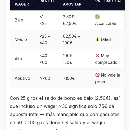
RANGO
VALORACIÓN
WAGER
APOSTAR
×1 –
2,50€ –
Bajo
×25
62,50€
Alcanzable
×25 –
62,50€ –
Medio
Difícil
×40
100€
×40 –
100€ –
Muy
Alto
×60
150€
complicado
No vale la
Abusivo
>×60
+150€
pena
Con 25 giros el saldo de bono es bajo (2,50€), así
que incluso un wager ×30 significa solo 75€ de
apuesta total — más manejable que con paquetes
de 50 o 100 giros donde el saldo y el wager