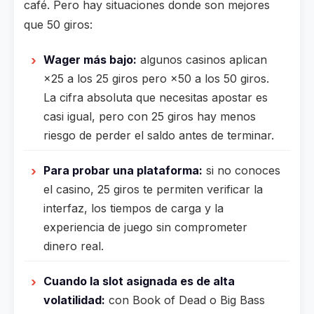
café. Pero hay situaciones donde son mejores
que 50 giros:
Wager más bajo:
algunos casinos aplican
×25 a los 25 giros pero ×50 a los 50 giros.
La cifra absoluta que necesitas apostar es
casi igual, pero con 25 giros hay menos
riesgo de perder el saldo antes de terminar.
Para probar una plataforma:
si no conoces
el casino, 25 giros te permiten verificar la
interfaz, los tiempos de carga y la
experiencia de juego sin comprometer
dinero real.
Cuando la slot asignada es de alta
volatilidad:
con Book of Dead o Big Bass