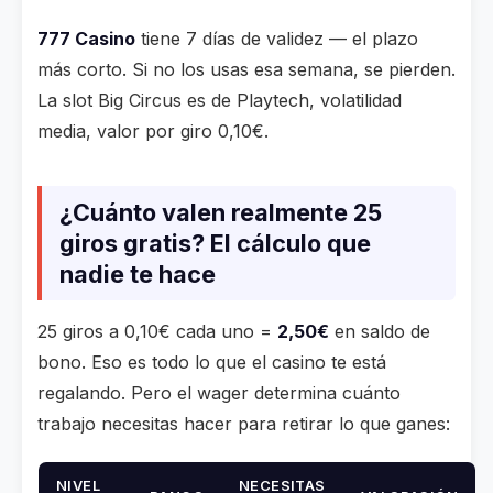
777 Casino
tiene 7 días de validez — el plazo
más corto. Si no los usas esa semana, se pierden.
La slot Big Circus es de Playtech, volatilidad
media, valor por giro 0,10€.
¿Cuánto valen realmente 25
giros gratis? El cálculo que
nadie te hace
25 giros a 0,10€ cada uno =
2,50€
en saldo de
bono. Eso es todo lo que el casino te está
regalando. Pero el wager determina cuánto
trabajo necesitas hacer para retirar lo que ganes:
NIVEL
NECESITAS