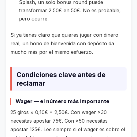
Splash, un solo bonus round puede
transformar 2,50€ en 50€. No es probable,
pero ocurre.
Si ya tienes claro que quieres jugar con dinero
real, un bono de bienvenida con depósito da
mucho más por el mismo esfuerzo.
Condiciones clave antes de
reclamar
Wager — el número más importante
25 giros × 0,10€ = 2,50€. Con wager ×30
necesitas apostar 75€. Con ×50 necesitas
apostar 125€. Lee siempre si el wager es sobre el