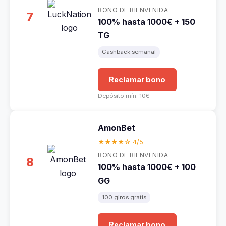
BONO DE BIENVENIDA
7
100% hasta 1000€ + 150
TG
Cashback semanal
Reclamar bono
Depósito mín: 10€
AmonBet
★★★★☆ 4/5
BONO DE BIENVENIDA
8
100% hasta 1000€ + 100
GG
100 giros gratis
Reclamar bono