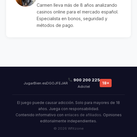
Carmen lleva más de 8 años analizando
casinos online para el mercado español.
Especialista en bonos, seguridad y
métodos de pago.
900 200 225
18+
JugarBien.es
DGOJ
FEJAR
Adictel
El juego puede causar adicción. Solo para mayores de 18
años. Juega con responsabilidad.
Contenido informativo con
enlaces de afiliados
. Opiniones
editorialmente independientes.
© 2026 Wfitzone