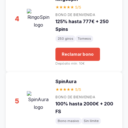
★★★★★ 5/5
BONO DE BIENVENIDA
4
125% hasta 777€ + 250
Spins
250 giros
Torneos
Reclamar bono
Depósito mín: 10€
SpinAura
★★★★★ 5/5
BONO DE BIENVENIDA
5
100% hasta 2000€ + 200
FS
Bono masivo
Sin límite