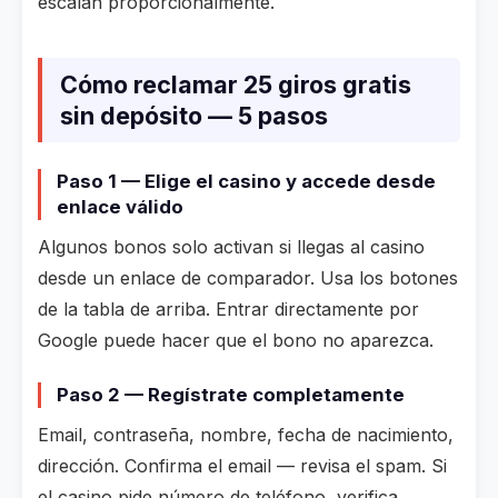
escalan proporcionalmente.
Cómo reclamar 25 giros gratis
sin depósito — 5 pasos
Paso 1 — Elige el casino y accede desde
enlace válido
Algunos bonos solo activan si llegas al casino
desde un enlace de comparador. Usa los botones
de la tabla de arriba. Entrar directamente por
Google puede hacer que el bono no aparezca.
Paso 2 — Regístrate completamente
Email, contraseña, nombre, fecha de nacimiento,
dirección. Confirma el email — revisa el spam. Si
el casino pide número de teléfono, verifica