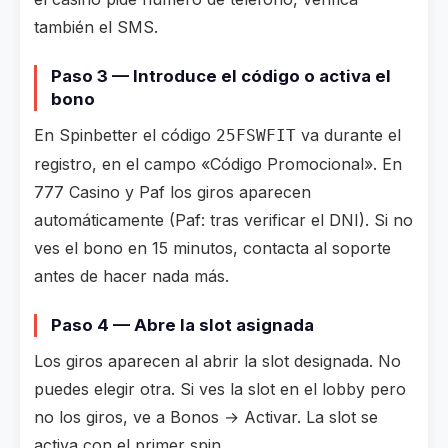
también el SMS.
Paso 3 — Introduce el código o activa el
bono
En Spinbetter el código
va durante el
25FSWFIT
registro, en el campo «Código Promocional». En
777 Casino y Paf los giros aparecen
automáticamente (Paf: tras verificar el DNI). Si no
ves el bono en 15 minutos, contacta al soporte
antes de hacer nada más.
Paso 4 — Abre la slot asignada
Los giros aparecen al abrir la slot designada. No
puedes elegir otra. Si ves la slot en el lobby pero
no los giros, ve a Bonos → Activar. La slot se
activa con el primer spin.