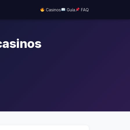
Casinos
Guía
FAQ
 casinos