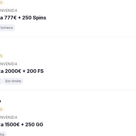
5
ENVENIDA
a 777€ + 250 Spins
Torneos
5
ENVENIDA
a 2000€ + 200 FS
o
Sin límite
o
5
ENVENIDA
a 1500€ + 250 GG
tis