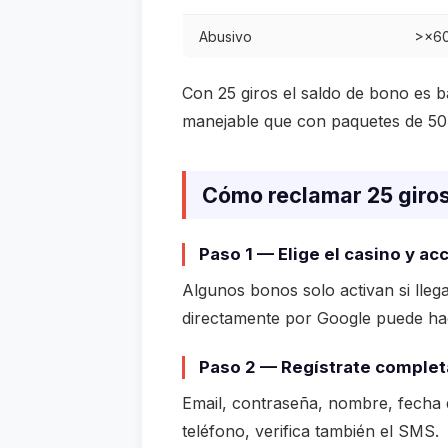
Abusivo
>×6
Con 25 giros el saldo de bono es b
manejable que con paquetes de 50 
Cómo reclamar 25 giros
Paso 1 — Elige el casino y a
Algunos bonos solo activan si lleg
directamente por Google puede ha
Paso 2 — Regístrate comple
Email, contraseña, nombre, fecha d
teléfono, verifica también el SMS.