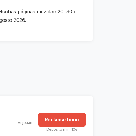
 Muchas páginas mezclan 20, 30 o
agosto 2026.
Reclamar bono
Anjouan
Depósito mín: 10€