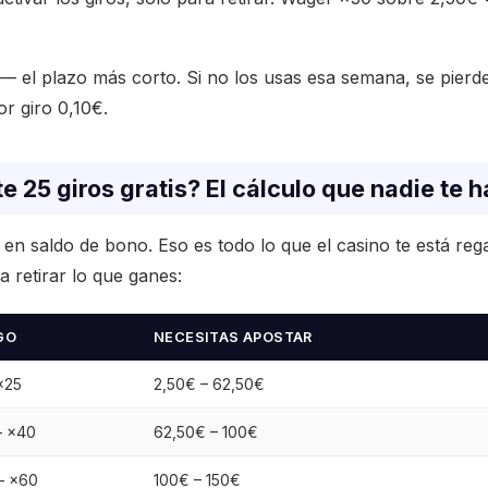
 — el plazo más corto. Si no los usas esa semana, se pierde
or giro 0,10€.
 25 giros gratis? El cálculo que nadie te 
en saldo de bono. Eso es todo lo que el casino te está re
 retirar lo que ganes:
GO
NECESITAS APOSTAR
×25
2,50€ – 62,50€
– ×40
62,50€ – 100€
– ×60
100€ – 150€