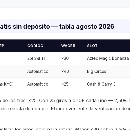
atis sin depósito — tabla agosto 2026
EP.
CÓDIGO
WAGER
SLOT
×30
Aztec Magic Bonanza
25FSWFIT
Automático
×40
Big Circus
as KYC)
Automático
×25
Cash & Carry 3
o de los tres: ×25. Con 25 giros a 0,10€ cada uno — 2,50€
ás realista de cumplir. El inconveniente: la verificación de 
tivar los giros, solo para retirar. Wager ×30 sobre 2,50€ 