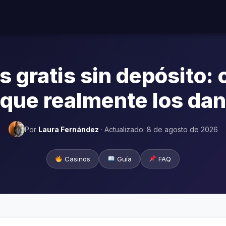
s gratis sin depósito:
que realmente los dan
Por
Laura Fernández
· Actualizado: 8 de agosto de 2026
Casinos
Guía
FAQ