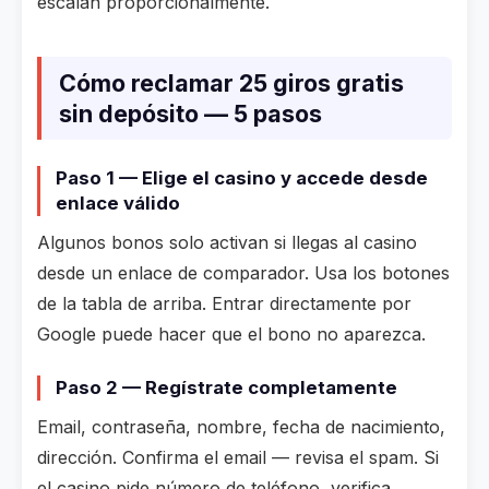
escalan proporcionalmente.
Cómo reclamar 25 giros gratis
sin depósito — 5 pasos
Paso 1 — Elige el casino y accede desde
enlace válido
Algunos bonos solo activan si llegas al casino
desde un enlace de comparador. Usa los botones
de la tabla de arriba. Entrar directamente por
Google puede hacer que el bono no aparezca.
Paso 2 — Regístrate completamente
Email, contraseña, nombre, fecha de nacimiento,
dirección. Confirma el email — revisa el spam. Si
el casino pide número de teléfono, verifica