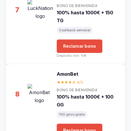
BONO DE BIENVENIDA
7
100% hasta 1000€ + 150
TG
Cashback semanal
Reclamar bono
Depósito mín: 10€
AmonBet
★★★★☆ 4/5
BONO DE BIENVENIDA
8
100% hasta 1000€ + 100
GG
100 giros gratis
Reclamar bono