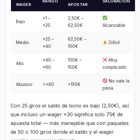
RANGO
VALORACIÓN
WAGER
APOSTAR
×1 –
2,50€ –
Bajo
×25
62,50€
Alcanzable
×25 –
62,50€ –
Medio
Difícil
×40
100€
×40 –
100€ –
Muy
Alto
×60
150€
complicado
No vale la
Abusivo
>×60
+150€
pena
Con 25 giros el saldo de bono es bajo (2,50€), así
que incluso un wager ×30 significa solo 75€ de
apuesta total — más manejable que con paquetes
de 50 o 100 giros donde el saldo y el wager