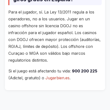
Para el jugador, sí. La Ley 13/2011 regula a los
operadores, no a los usuarios. Jugar en un
casino offshore sin licencia DGOJ no es
infracción para el jugador español. Los casinos
con DGOJ ofrecen mayor protección (auditorías,
RGIAJ, límites de depósito). Los offshore con
Curaçao o MGA son válidos bajo marcos
regulatorios distintos.
Si el juego está afectando tu vida:
900 200 225
(Adictel, gratuito) o
Jugarbien.es
.