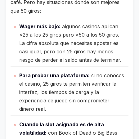
café. Pero hay situaciones donde son mejores
que 50 giros:
Wager más bajo:
algunos casinos aplican
×25 a los 25 giros pero ×50 a los 50 giros.
La cifra absoluta que necesitas apostar es
casi igual, pero con 25 giros hay menos
riesgo de perder el saldo antes de terminar.
Para probar una plataforma:
si no conoces
el casino, 25 giros te permiten verificar la
interfaz, los tiempos de carga y la
experiencia de juego sin comprometer
dinero real.
Cuando la slot asignada es de alta
volatilidad:
con Book of Dead o Big Bass