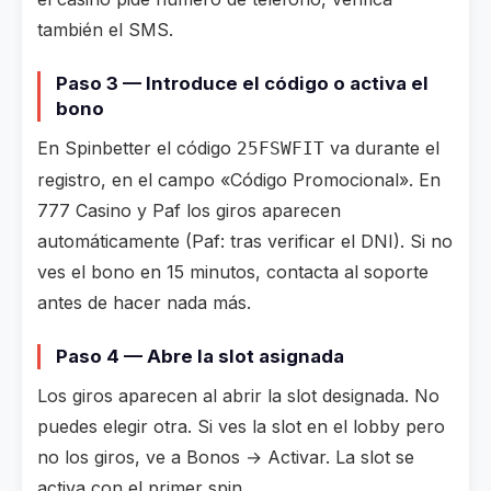
también el SMS.
Paso 3 — Introduce el código o activa el
bono
En Spinbetter el código
va durante el
25FSWFIT
registro, en el campo «Código Promocional». En
777 Casino y Paf los giros aparecen
automáticamente (Paf: tras verificar el DNI). Si no
ves el bono en 15 minutos, contacta al soporte
antes de hacer nada más.
Paso 4 — Abre la slot asignada
Los giros aparecen al abrir la slot designada. No
puedes elegir otra. Si ves la slot en el lobby pero
no los giros, ve a Bonos → Activar. La slot se
activa con el primer spin.