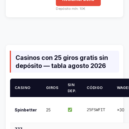
Depósito mín: 10€
Casinos con 25 giros gratis sin
depósito — tabla agosto 2026
SIN
CASINO
GIROS
CÓDIGO
WAGE
DEP.
Spinbetter
25
25FSWFIT
×30