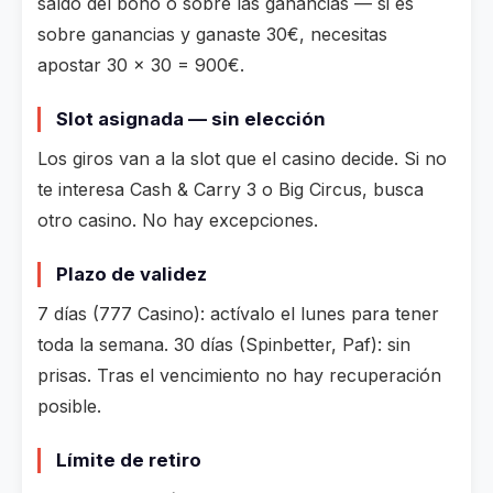
saldo del bono o sobre las ganancias — si es
sobre ganancias y ganaste 30€, necesitas
apostar 30 × 30 = 900€.
Slot asignada — sin elección
Los giros van a la slot que el casino decide. Si no
te interesa Cash & Carry 3 o Big Circus, busca
otro casino. No hay excepciones.
Plazo de validez
7 días (777 Casino): actívalo el lunes para tener
toda la semana. 30 días (Spinbetter, Paf): sin
prisas. Tras el vencimiento no hay recuperación
posible.
Límite de retiro