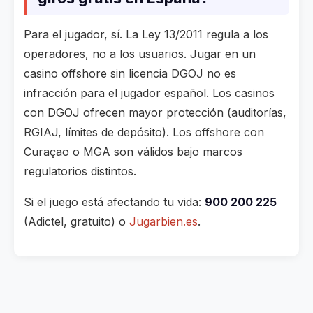
Para el jugador, sí. La Ley 13/2011 regula a los
operadores, no a los usuarios. Jugar en un
casino offshore sin licencia DGOJ no es
infracción para el jugador español. Los casinos
con DGOJ ofrecen mayor protección (auditorías,
RGIAJ, límites de depósito). Los offshore con
Curaçao o MGA son válidos bajo marcos
regulatorios distintos.
Si el juego está afectando tu vida:
900 200 225
(Adictel, gratuito) o
Jugarbien.es
.