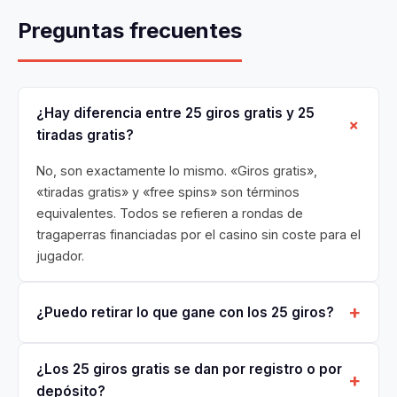
Preguntas frecuentes
¿Hay diferencia entre 25 giros gratis y 25
tiradas gratis?
No, son exactamente lo mismo. «Giros gratis»,
«tiradas gratis» y «free spins» son términos
equivalentes. Todos se refieren a rondas de
tragaperras financiadas por el casino sin coste para el
jugador.
¿Puedo retirar lo que gane con los 25 giros?
Sí, pero después de completar el wager. Con wager
¿Los 25 giros gratis se dan por registro o por
×25 sobre 2,50€ necesitas apostar 62,50€ antes de
depósito?
retirar. Con límite de retiro de 100€ (Paf), todo lo que