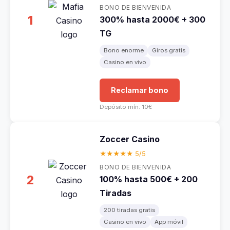
BONO DE BIENVENIDA
1
300% hasta 2000€ + 300
TG
Bono enorme
Giros gratis
Casino en vivo
Reclamar bono
Depósito mín: 10€
Zoccer Casino
★★★★★ 5/5
BONO DE BIENVENIDA
2
100% hasta 500€ + 200
Tiradas
200 tiradas gratis
Casino en vivo
App móvil