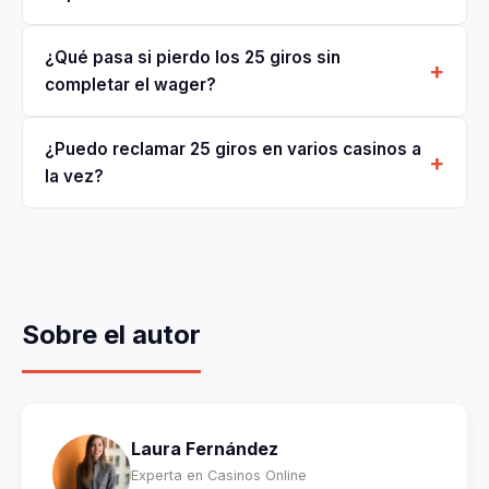
hayas generado hasta ese límite es retinable una vez
Los que aparecen en esta lista son sin depósito: solo
cumplido el requisito.
¿Qué pasa si pierdo los 25 giros sin
por registrarte (y en algunos casos verificar el DNI).
completar el wager?
Los 25 giros que forman parte de un bono de
bienvenida sí requieren depósito previo.
Las ganancias del bono desaparecen. El saldo real
¿Puedo reclamar 25 giros en varios casinos a
que hayas depositado (si hay alguno) no se toca. Los
la vez?
25 giros son saldo de bono puro — no pueden
dejarte en negativo.
Sí, siempre que sea tu primera cuenta en cada
casino. Puedes tener bonos activos en Spinbetter,
Paf y 777 Casino al mismo tiempo — son plataformas
distintas. Lo que no puedes es abrir una segunda
cuenta en el mismo casino para repetir el bono.
Sobre el autor
Laura Fernández
Experta en Casinos Online