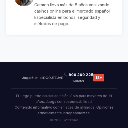
Carmen lleva más de 8 años analizando
casinos online para el mercado español.
Especialista en bonos, seguridad y
métodos de pago.
900 200 225
18+
JugarBien.es
DGOJ
FEJAR
Adictel
El juego puede causar adicción. Solo para mayores de 18
años. Juega con responsabilidad.
Contenido informativo con
enlaces de afiliados
. Opiniones
editorialmente independientes.
© 2026 Wfitzone