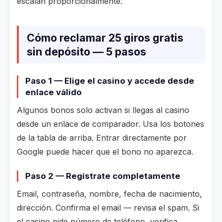
escalan proporcionalmente.
Cómo reclamar 25 giros gratis
sin depósito — 5 pasos
Paso 1 — Elige el casino y accede desde
enlace válido
Algunos bonos solo activan si llegas al casino
desde un enlace de comparador. Usa los botones
de la tabla de arriba. Entrar directamente por
Google puede hacer que el bono no aparezca.
Paso 2 — Regístrate completamente
Email, contraseña, nombre, fecha de nacimiento,
dirección. Confirma el email — revisa el spam. Si
el casino pide número de teléfono, verifica