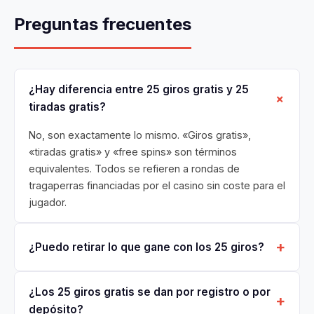
Preguntas frecuentes
¿Hay diferencia entre 25 giros gratis y 25
tiradas gratis?
No, son exactamente lo mismo. «Giros gratis»,
«tiradas gratis» y «free spins» son términos
equivalentes. Todos se refieren a rondas de
tragaperras financiadas por el casino sin coste para el
jugador.
¿Puedo retirar lo que gane con los 25 giros?
Sí, pero después de completar el wager. Con wager
¿Los 25 giros gratis se dan por registro o por
×25 sobre 2,50€ necesitas apostar 62,50€ antes de
depósito?
retirar. Con límite de retiro de 100€ (Paf), todo lo que