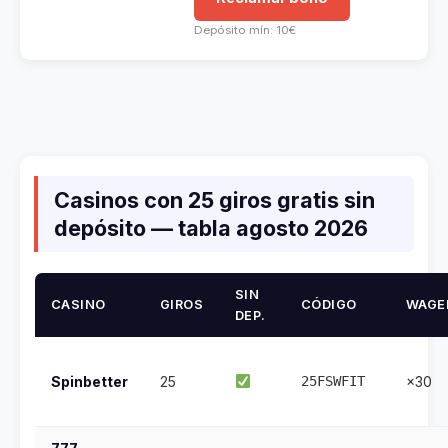
Depósito mín: 10€
Casinos con 25 giros gratis sin
depósito — tabla agosto 2026
SIN
CASINO
GIROS
CÓDIGO
WAGE
DEP.
Spinbetter
25
25FSWFIT
×30