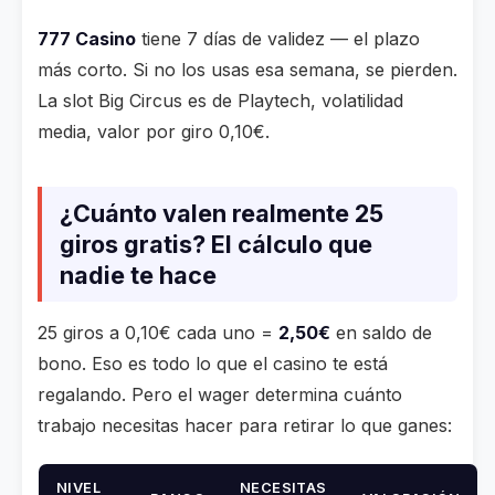
777 Casino
tiene 7 días de validez — el plazo
más corto. Si no los usas esa semana, se pierden.
La slot Big Circus es de Playtech, volatilidad
media, valor por giro 0,10€.
¿Cuánto valen realmente 25
giros gratis? El cálculo que
nadie te hace
25 giros a 0,10€ cada uno =
2,50€
en saldo de
bono. Eso es todo lo que el casino te está
regalando. Pero el wager determina cuánto
trabajo necesitas hacer para retirar lo que ganes:
NIVEL
NECESITAS