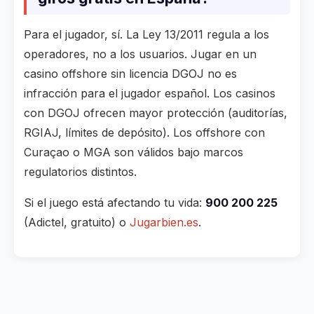
Para el jugador, sí. La Ley 13/2011 regula a los
operadores, no a los usuarios. Jugar en un
casino offshore sin licencia DGOJ no es
infracción para el jugador español. Los casinos
con DGOJ ofrecen mayor protección (auditorías,
RGIAJ, límites de depósito). Los offshore con
Curaçao o MGA son válidos bajo marcos
regulatorios distintos.
Si el juego está afectando tu vida:
900 200 225
(Adictel, gratuito) o
Jugarbien.es
.