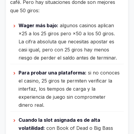
café. Pero hay situaciones donde son mejores
que 50 giros:
Wager más bajo:
algunos casinos aplican
×25 a los 25 giros pero ×50 a los 50 giros.
La cifra absoluta que necesitas apostar es
casi igual, pero con 25 giros hay menos
riesgo de perder el saldo antes de terminar.
Para probar una plataforma:
si no conoces
el casino, 25 giros te permiten verificar la
interfaz, los tiempos de carga y la
experiencia de juego sin comprometer
dinero real.
Cuando la slot asignada es de alta
volatilidad:
con Book of Dead o Big Bass