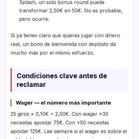
Splash, un solo bonus round puede
transformar 2,50€ en 50€. No es probable,
pero ocurre.
Si ya tienes claro que quieres jugar con dinero
real, un bono de bienvenida con depósito da
mucho más por el mismo esfuerzo.
Condiciones clave antes de
reclamar
Wager — el número más importante
25 giros × 0,10€ = 2,50€. Con wager ×30
necesitas apostar 75€. Con ×50 necesitas
apostar 125€. Lee siempre si el wager es sobre el