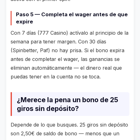
Paso 5 — Completa el wager antes de que
expire
Con 7 días (777 Casino) actívalo al principio de la
semana para tener margen. Con 30 días
(Spinbetter, Paf) no hay prisa. Si el bono expira
antes de completar el wager, las ganancias se
eliminan automáticamente — el dinero real que
puedas tener en la cuenta no se toca.
¿Merece la pena un bono de 25
giros sin depósito?
Depende de lo que busques. 25 giros sin depósito
son 2,50€ de saldo de bono — menos que un