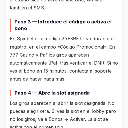
también el SMS.
Paso 3 — Introduce el código o activa el
bono
En Spinbetter el código
va durante el
25FSWFIT
registro, en el campo «Código Promocional». En
777 Casino y Paf los giros aparecen
automáticamente (Paf: tras verificar el DNI). Si no
ves el bono en 15 minutos, contacta al soporte
antes de hacer nada más.
Paso 4 — Abre la slot asignada
Los giros aparecen al abrir la slot designada. No
puedes elegir otra. Si ves la slot en el lobby pero
no los giros, ve a Bonos → Activar. La slot se
activa con el primer spin.