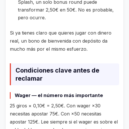
Splash, un solo bonus round puede
transformar 2,50€ en 50€. No es probable,
pero ocurre.
Si ya tienes claro que quieres jugar con dinero
real, un bono de bienvenida con depósito da
mucho más por el mismo esfuerzo.
Condiciones clave antes de
reclamar
Wager — el número más importante
25 giros × 0,10€ = 2,50€. Con wager ×30
necesitas apostar 75€. Con ×50 necesitas
apostar 125€. Lee siempre si el wager es sobre el