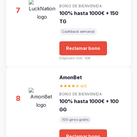
BONO DE BIENVENIDA
7
100% hasta 1000€ + 150
TG
Cashback semanal
Reclamar bono
Depósito mín: 10€
AmonBet
★★★★☆ 4/5
BONO DE BIENVENIDA
8
100% hasta 1000€ + 100
GG
100 giros gratis
Reclamar bono