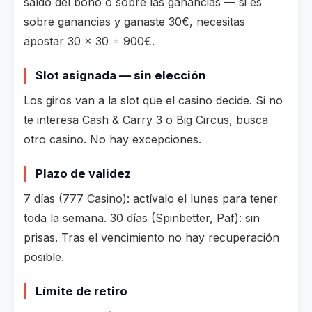
saldo del bono o sobre las ganancias — si es
sobre ganancias y ganaste 30€, necesitas
apostar 30 × 30 = 900€.
Slot asignada — sin elección
Los giros van a la slot que el casino decide. Si no
te interesa Cash & Carry 3 o Big Circus, busca
otro casino. No hay excepciones.
Plazo de validez
7 días (777 Casino): actívalo el lunes para tener
toda la semana. 30 días (Spinbetter, Paf): sin
prisas. Tras el vencimiento no hay recuperación
posible.
Límite de retiro