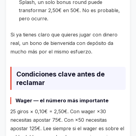
Splash, un solo bonus round puede
transformar 2,50€ en 50€. No es probable,
pero ocurre.
Si ya tienes claro que quieres jugar con dinero
real, un bono de bienvenida con depósito da
mucho más por el mismo esfuerzo.
Condiciones clave antes de
reclamar
Wager — el número más importante
25 giros × 0,10€ = 2,50€. Con wager ×30
necesitas apostar 75€. Con ×50 necesitas
apostar 125€. Lee siempre si el wager es sobre el