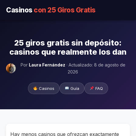
Casinos
con 25 Giros Gratis
25 giros gratis sin depósito:
casinos que realmente los dan
Por
Laura Fernández
· Actualizado: 8 de agosto de
2026
Casinos
Guía
FAQ
Hay menos casinos que ofrezcan exactamente