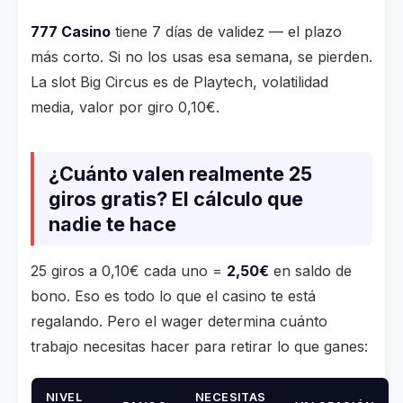
777 Casino
tiene 7 días de validez — el plazo
más corto. Si no los usas esa semana, se pierden.
La slot Big Circus es de Playtech, volatilidad
media, valor por giro 0,10€.
¿Cuánto valen realmente 25
giros gratis? El cálculo que
nadie te hace
25 giros a 0,10€ cada uno =
2,50€
en saldo de
bono. Eso es todo lo que el casino te está
regalando. Pero el wager determina cuánto
trabajo necesitas hacer para retirar lo que ganes:
NIVEL
NECESITAS