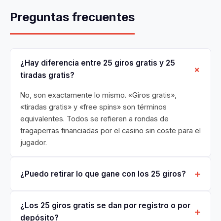
Preguntas frecuentes
¿Hay diferencia entre 25 giros gratis y 25
tiradas gratis?
No, son exactamente lo mismo. «Giros gratis»,
«tiradas gratis» y «free spins» son términos
equivalentes. Todos se refieren a rondas de
tragaperras financiadas por el casino sin coste para el
jugador.
¿Puedo retirar lo que gane con los 25 giros?
Sí, pero después de completar el wager. Con wager
¿Los 25 giros gratis se dan por registro o por
×25 sobre 2,50€ necesitas apostar 62,50€ antes de
depósito?
retirar. Con límite de retiro de 100€ (Paf), todo lo que