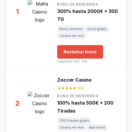
BONO DE BIENVENIDA
1
300% hasta 2000€ + 300
TG
Bono enorme
Giros gratis
Casino en vivo
Reclamar bono
Depósito mín: 10€
Zoccer Casino
★★★★★ 5/5
BONO DE BIENVENIDA
2
100% hasta 500€ + 200
Tiradas
200 tiradas gratis
Casino en vivo
App móvil