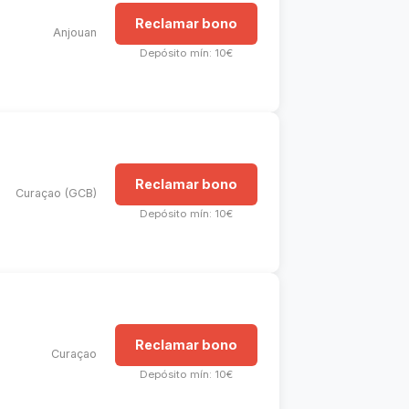
Reclamar bono
Anjouan
Depósito mín: 10€
Reclamar bono
Curaçao (GCB)
Depósito mín: 10€
Reclamar bono
Curaçao
Depósito mín: 10€