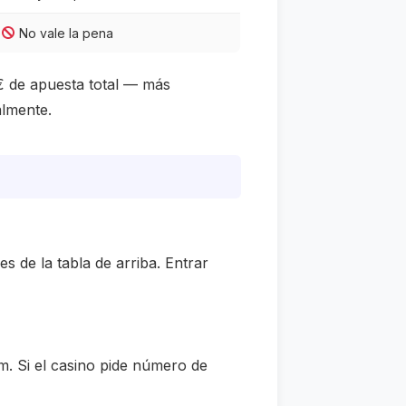
No vale la pena
5€ de apuesta total — más
almente.
 de la tabla de arriba. Entrar
m. Si el casino pide número de