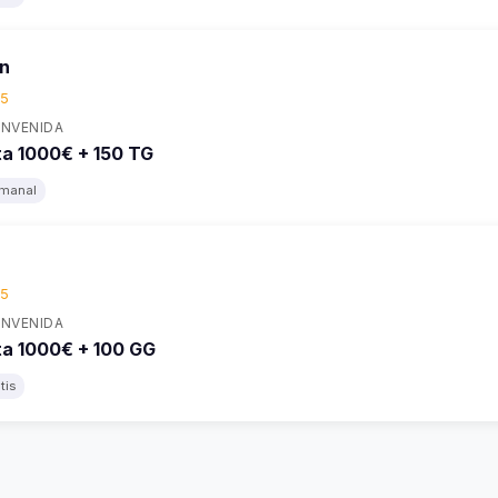
n
5
ENVENIDA
a 1000€ + 150 TG
manal
5
ENVENIDA
a 1000€ + 100 GG
tis