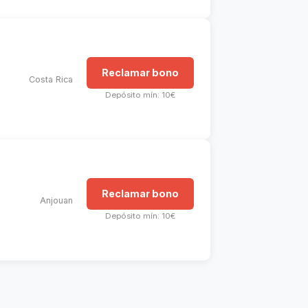
Reclamar bono
Costa Rica
Depósito mín: 10€
Reclamar bono
Anjouan
Depósito mín: 10€