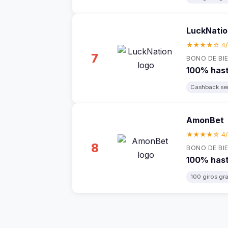
LuckNatio
★★★★☆ 4/
7
BONO DE BI
100% hast
Cashback se
AmonBet
★★★★☆ 4/
8
BONO DE BI
100% hast
100 giros gra