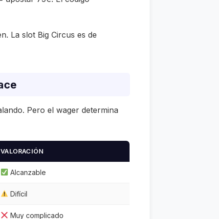
n. La slot Big Circus es de
hace
galando. Pero el wager determina
VALORACIÓN
Alcanzable
Difícil
Muy complicado