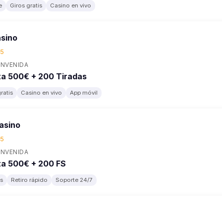
e
Giros gratis
Casino en vivo
sino
5
ENVENIDA
a 500€ + 200 Tiradas
ratis
Casino en vivo
App móvil
asino
5
ENVENIDA
a 500€ + 200 FS
ns
Retiro rápido
Soporte 24/7