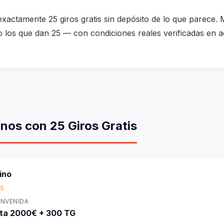
actamente 25 giros gratis sin depósito de lo que parece.
olo los que dan 25 — con condiciones reales verificadas en 
nos con 25 Giros Gratis
ino
5
ENVENIDA
ta 2000€ + 300 TG