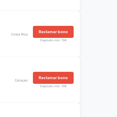
Reclamar bono
Costa Rica
Depósito mín: 10€
Reclamar bono
Curaçao
Depósito mín: 10€