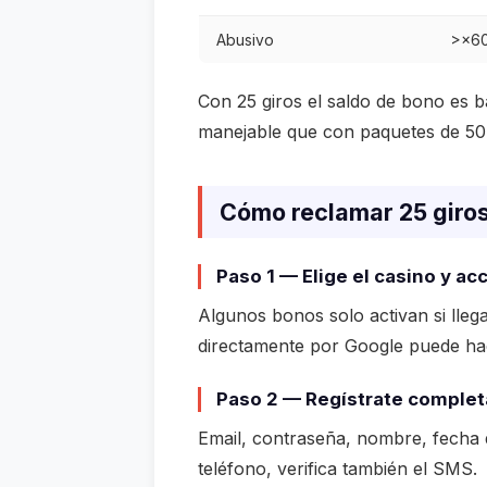
Abusivo
>×6
Con 25 giros el saldo de bono es b
manejable que con paquetes de 50 
Cómo reclamar 25 giros
Paso 1 — Elige el casino y a
Algunos bonos solo activan si lleg
directamente por Google puede ha
Paso 2 — Regístrate comple
Email, contraseña, nombre, fecha d
teléfono, verifica también el SMS.