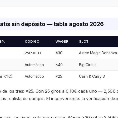
atis sin depósito — tabla agosto 2026
EP.
CÓDIGO
WAGER
SLOT
×30
Aztec Magic Bonanza
25FSWFIT
Automático
×40
Big Circus
as KYC)
Automático
×25
Cash & Carry 3
o de los tres: ×25. Con 25 giros a 0,10€ cada uno — 2,50€
ás realista de cumplir. El inconveniente: la verificación de 
tivar los giros, solo para retirar. Wager ×30 sobre 2,50€ 