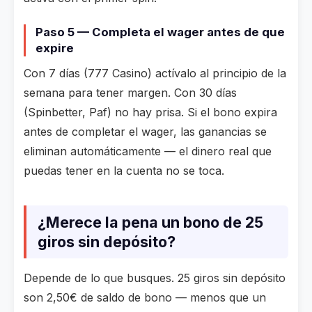
Paso 5 — Completa el wager antes de que
expire
Con 7 días (777 Casino) actívalo al principio de la
semana para tener margen. Con 30 días
(Spinbetter, Paf) no hay prisa. Si el bono expira
antes de completar el wager, las ganancias se
eliminan automáticamente — el dinero real que
puedas tener en la cuenta no se toca.
¿Merece la pena un bono de 25
giros sin depósito?
Depende de lo que busques. 25 giros sin depósito
son 2,50€ de saldo de bono — menos que un