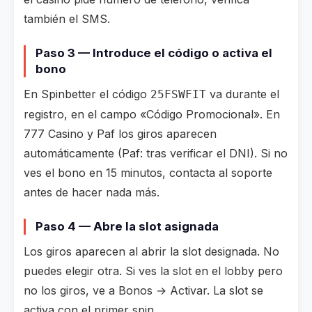
también el SMS.
Paso 3 — Introduce el código o activa el
bono
En Spinbetter el código
va durante el
25FSWFIT
registro, en el campo «Código Promocional». En
777 Casino y Paf los giros aparecen
automáticamente (Paf: tras verificar el DNI). Si no
ves el bono en 15 minutos, contacta al soporte
antes de hacer nada más.
Paso 4 — Abre la slot asignada
Los giros aparecen al abrir la slot designada. No
puedes elegir otra. Si ves la slot en el lobby pero
no los giros, ve a Bonos → Activar. La slot se
activa con el primer spin.