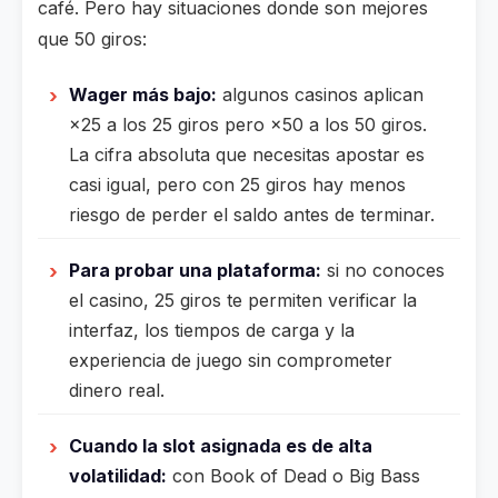
café. Pero hay situaciones donde son mejores
que 50 giros:
Wager más bajo:
algunos casinos aplican
×25 a los 25 giros pero ×50 a los 50 giros.
La cifra absoluta que necesitas apostar es
casi igual, pero con 25 giros hay menos
riesgo de perder el saldo antes de terminar.
Para probar una plataforma:
si no conoces
el casino, 25 giros te permiten verificar la
interfaz, los tiempos de carga y la
experiencia de juego sin comprometer
dinero real.
Cuando la slot asignada es de alta
volatilidad:
con Book of Dead o Big Bass