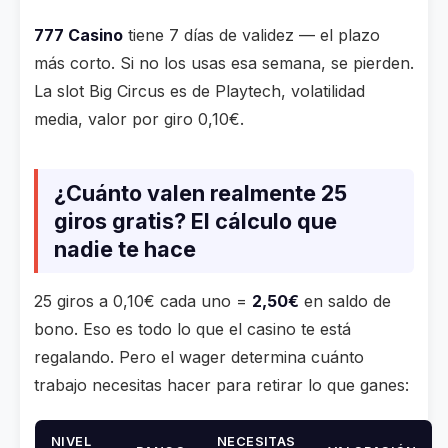
777 Casino
tiene 7 días de validez — el plazo
más corto. Si no los usas esa semana, se pierden.
La slot Big Circus es de Playtech, volatilidad
media, valor por giro 0,10€.
¿Cuánto valen realmente 25
giros gratis? El cálculo que
nadie te hace
25 giros a 0,10€ cada uno =
2,50€
en saldo de
bono. Eso es todo lo que el casino te está
regalando. Pero el wager determina cuánto
trabajo necesitas hacer para retirar lo que ganes:
NIVEL
NECESITAS