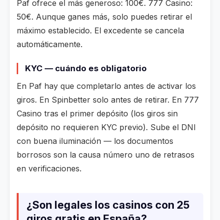
Paf ofrece el más generoso: 100€. 777 Casino:
50€. Aunque ganes más, solo puedes retirar el
máximo establecido. El excedente se cancela
automáticamente.
KYC — cuándo es obligatorio
En Paf hay que completarlo antes de activar los
giros. En Spinbetter solo antes de retirar. En 777
Casino tras el primer depósito (los giros sin
depósito no requieren KYC previo). Sube el DNI
con buena iluminación — los documentos
borrosos son la causa número uno de retrasos
en verificaciones.
¿Son legales los casinos con 25
giros gratis en España?