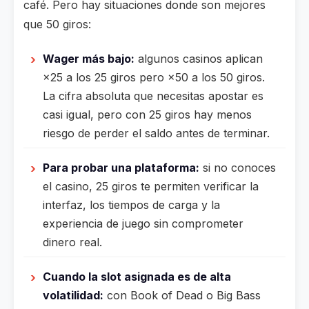
café. Pero hay situaciones donde son mejores
que 50 giros:
Wager más bajo:
algunos casinos aplican
×25 a los 25 giros pero ×50 a los 50 giros.
La cifra absoluta que necesitas apostar es
casi igual, pero con 25 giros hay menos
riesgo de perder el saldo antes de terminar.
Para probar una plataforma:
si no conoces
el casino, 25 giros te permiten verificar la
interfaz, los tiempos de carga y la
experiencia de juego sin comprometer
dinero real.
Cuando la slot asignada es de alta
volatilidad:
con Book of Dead o Big Bass