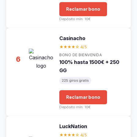
Reclamar bono
Depósito mín: 10€
Casinacho
★★★★☆ 4/5
BONO DE BIENVENIDA
6
100% hasta 1500€ + 250
GG
225 giros gratis
Reclamar bono
Depósito mín: 10€
LuckNation
★★★★☆ 4/5