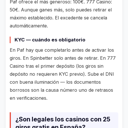
Paf ofrece el más generoso: 100€. 777 Casino:
50€. Aunque ganes más, solo puedes retirar el
máximo establecido. El excedente se cancela
automáticamente.
KYC — cuándo es obligatorio
En Paf hay que completarlo antes de activar los
giros. En Spinbetter solo antes de retirar. En 777
Casino tras el primer depósito (los giros sin
depósito no requieren KYC previo). Sube el DNI
con buena iluminación — los documentos
borrosos son la causa número uno de retrasos
en verificaciones.
¿Son legales los casinos con 25
giros gratis en España?