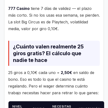
777 Casino
tiene 7 días de validez — el plazo
más corto. Si no los usas esa semana, se pierden.
La slot Big Circus es de Playtech, volatilidad
media, valor por giro 0,10€.
¿Cuánto valen realmente 25
giros gratis? El cálculo que
nadie te hace
25 giros a 0,10€ cada uno =
2,50€
en saldo de
bono. Eso es todo lo que el casino te está
regalando. Pero el wager determina cuánto
trabajo necesitas hacer para retirar lo que ganes:
NIVEL
NECESITAS