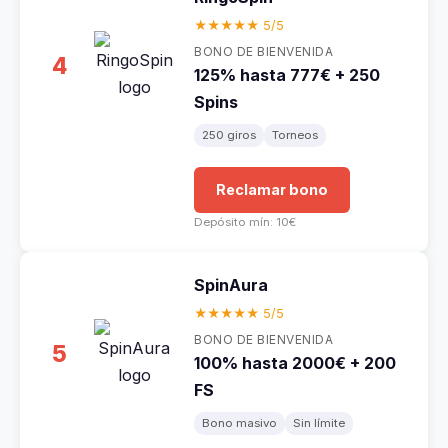
★★★★★ 5/5
BONO DE BIENVENIDA
4
125% hasta 777€ + 250
Spins
250 giros
Torneos
Reclamar bono
Depósito mín: 10€
SpinAura
★★★★★ 5/5
BONO DE BIENVENIDA
5
100% hasta 2000€ + 200
FS
Bono masivo
Sin límite