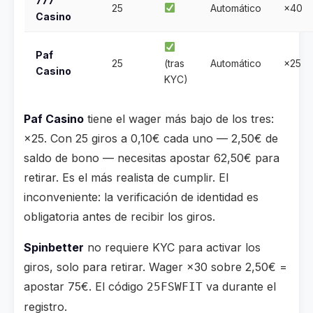
777
25
Automático
×40
Casino
Paf
25
(tras
Automático
×25
Casino
KYC)
Paf Casino
tiene el wager más bajo de los tres:
×25. Con 25 giros a 0,10€ cada uno — 2,50€ de
saldo de bono — necesitas apostar 62,50€ para
retirar. Es el más realista de cumplir. El
inconveniente: la verificación de identidad es
obligatoria antes de recibir los giros.
Spinbetter
no requiere KYC para activar los
giros, solo para retirar. Wager ×30 sobre 2,50€ =
apostar 75€. El código
va durante el
25FSWFIT
registro.