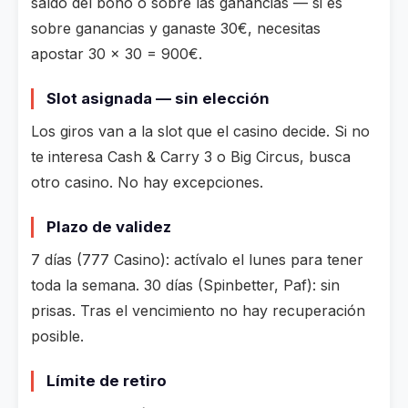
saldo del bono o sobre las ganancias — si es
sobre ganancias y ganaste 30€, necesitas
apostar 30 × 30 = 900€.
Slot asignada — sin elección
Los giros van a la slot que el casino decide. Si no
te interesa Cash & Carry 3 o Big Circus, busca
otro casino. No hay excepciones.
Plazo de validez
7 días (777 Casino): actívalo el lunes para tener
toda la semana. 30 días (Spinbetter, Paf): sin
prisas. Tras el vencimiento no hay recuperación
posible.
Límite de retiro