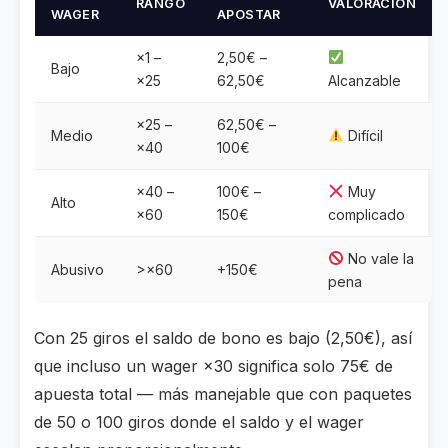
RANGO
VALORACIÓN
WAGER
APOSTAR
×1 –
2,50€ –
Bajo
×25
62,50€
Alcanzable
×25 –
62,50€ –
Medio
Difícil
×40
100€
×40 –
100€ –
Muy
Alto
×60
150€
complicado
No vale la
Abusivo
>×60
+150€
pena
Con 25 giros el saldo de bono es bajo (2,50€), así
que incluso un wager ×30 significa solo 75€ de
apuesta total — más manejable que con paquetes
de 50 o 100 giros donde el saldo y el wager