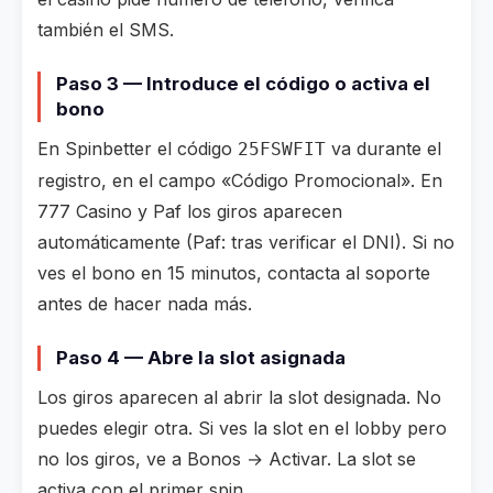
también el SMS.
Paso 3 — Introduce el código o activa el
bono
En Spinbetter el código
va durante el
25FSWFIT
registro, en el campo «Código Promocional». En
777 Casino y Paf los giros aparecen
automáticamente (Paf: tras verificar el DNI). Si no
ves el bono en 15 minutos, contacta al soporte
antes de hacer nada más.
Paso 4 — Abre la slot asignada
Los giros aparecen al abrir la slot designada. No
puedes elegir otra. Si ves la slot en el lobby pero
no los giros, ve a Bonos → Activar. La slot se
activa con el primer spin.