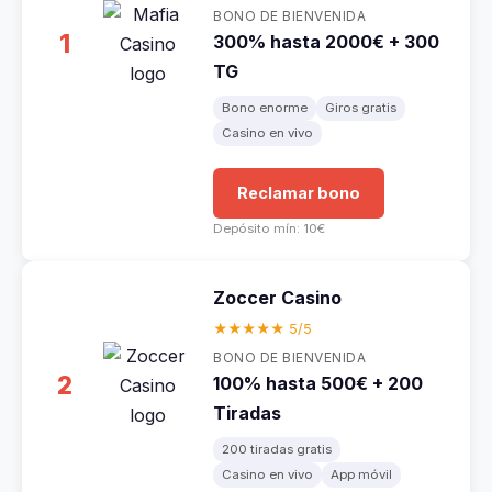
BONO DE BIENVENIDA
1
300% hasta 2000€ + 300
TG
Bono enorme
Giros gratis
Casino en vivo
Reclamar bono
Depósito mín: 10€
Zoccer Casino
★★★★★ 5/5
BONO DE BIENVENIDA
2
100% hasta 500€ + 200
Tiradas
200 tiradas gratis
Casino en vivo
App móvil