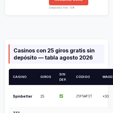
Depósito mín: 10€
Casinos con 25 giros gratis sin
depósito — tabla agosto 2026
SIN
CASINO
GIROS
CÓDIGO
WAGE
DEP.
Spinbetter
25
25FSWFIT
×30