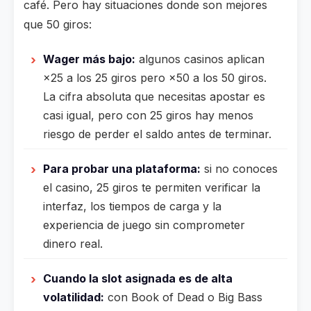
café. Pero hay situaciones donde son mejores
que 50 giros:
Wager más bajo:
algunos casinos aplican
×25 a los 25 giros pero ×50 a los 50 giros.
La cifra absoluta que necesitas apostar es
casi igual, pero con 25 giros hay menos
riesgo de perder el saldo antes de terminar.
Para probar una plataforma:
si no conoces
el casino, 25 giros te permiten verificar la
interfaz, los tiempos de carga y la
experiencia de juego sin comprometer
dinero real.
Cuando la slot asignada es de alta
volatilidad:
con Book of Dead o Big Bass