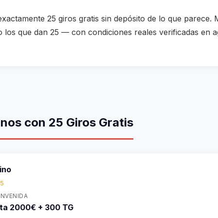
actamente 25 giros gratis sin depósito de lo que parece.
olo los que dan 25 — con condiciones reales verificadas en 
nos con 25 Giros Gratis
ino
5
ENVENIDA
ta 2000€ + 300 TG