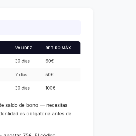
VALIDEZ
RETIRO MÁX
30 días
60€
7 días
50€
30 días
100€
 de saldo de bono — necesitas
identidad es obligatoria antes de
= apostar 75€. El código