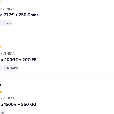
5
ENVENIDA
a 777€ + 250 Spins
Torneos
5
ENVENIDA
a 2000€ + 200 FS
o
Sin límite
o
5
ENVENIDA
a 1500€ + 250 GG
tis