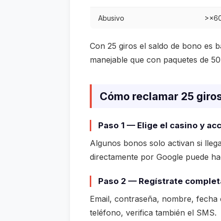
Abusivo
>×6
Con 25 giros el saldo de bono es b
manejable que con paquetes de 50 
Cómo reclamar 25 giros
Paso 1 — Elige el casino y a
Algunos bonos solo activan si lleg
directamente por Google puede ha
Paso 2 — Regístrate comple
Email, contraseña, nombre, fecha d
teléfono, verifica también el SMS.