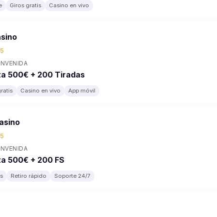
e
Giros gratis
Casino en vivo
sino
5
ENVENIDA
a 500€ + 200 Tiradas
ratis
Casino en vivo
App móvil
asino
5
ENVENIDA
a 500€ + 200 FS
ns
Retiro rápido
Soporte 24/7