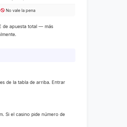
No vale la pena
5€ de apuesta total — más
almente.
 de la tabla de arriba. Entrar
m. Si el casino pide número de