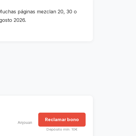
 Muchas páginas mezclan 20, 30 o
agosto 2026.
Reclamar bono
Anjouan
Depósito mín: 10€