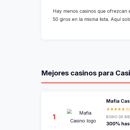
Hay menos casinos que ofrezcan ex
50 giros en la misma lista. Aquí s
Mejores casinos para Casi
Mafia Cas
★★★★★ 5/
1
BONO DE BI
300% has