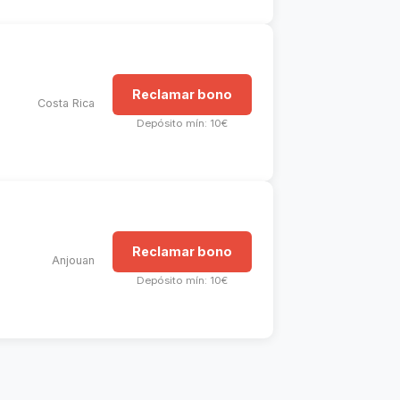
Reclamar bono
Costa Rica
Depósito mín: 10€
Reclamar bono
Anjouan
Depósito mín: 10€