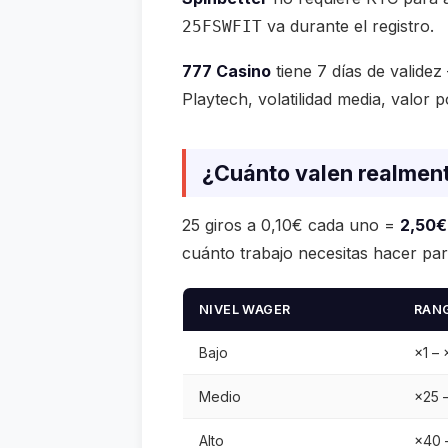
va durante el registro.
25FSWFIT
777 Casino
tiene 7 días de validez
Playtech, volatilidad media, valor p
¿Cuánto valen realmente
25 giros a 0,10€ cada uno =
2,50€
cuánto trabajo necesitas hacer para
NIVEL WAGER
RAN
Bajo
×1 – 
Medio
×25 
Alto
×40 