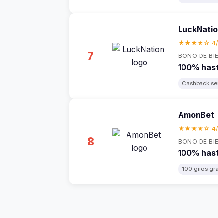
LuckNatio
★★★★☆ 4/
7
BONO DE BI
100% hast
Cashback se
AmonBet
★★★★☆ 4/
8
BONO DE BI
100% hast
100 giros gra