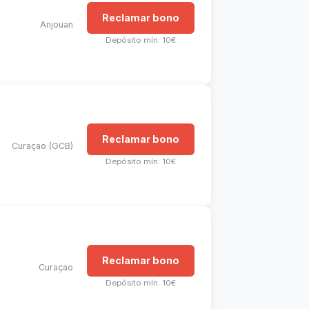
Reclamar bono
Anjouan
Depósito mín: 10€
Reclamar bono
Curaçao (GCB)
Depósito mín: 10€
Reclamar bono
Curaçao
Depósito mín: 10€