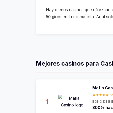
Hay menos casinos que ofrezcan ex
50 giros en la misma lista. Aquí s
Mejores casinos para Casi
Mafia Cas
★★★★★ 5/
1
BONO DE BI
300% has