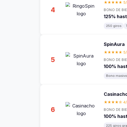
★★★★★ 5/
4
BONO DE BI
125% hast
250 giros
SpinAura
★★★★★ 5/
5
BONO DE BI
100% hast
Bono masiv
Casinach
★★★★☆ 4/
6
BONO DE BI
100% hast
225 giros gra