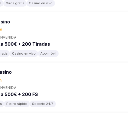
e
Giros gratis
Casino en vivo
sino
5
ENVENIDA
a 500€ + 200 Tiradas
ratis
Casino en vivo
App móvil
asino
5
ENVENIDA
a 500€ + 200 FS
ns
Retiro rápido
Soporte 24/7