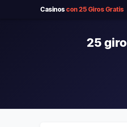
Casinos
con 25 Giros Gratis
25 giro