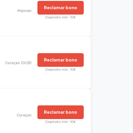
Reclamar bono
Anjouan
Depósito mín: 10€
Reclamar bono
Curaçao (GCB)
Depósito mín: 10€
Reclamar bono
Curaçao
Depósito mín: 10€