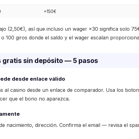
0
+150€
ajo (2,50€), así que incluso un wager ×30 significa solo 7
o 100 giros donde el saldo y el wager escalan proporcion
 gratis sin depósito — 5 pasos
ccede desde enlace válido
as al casino desde un enlace de comparador. Usa los botones
cer que el bono no aparezca.
tamente
e nacimiento, dirección. Confirma el email — revisa el spa