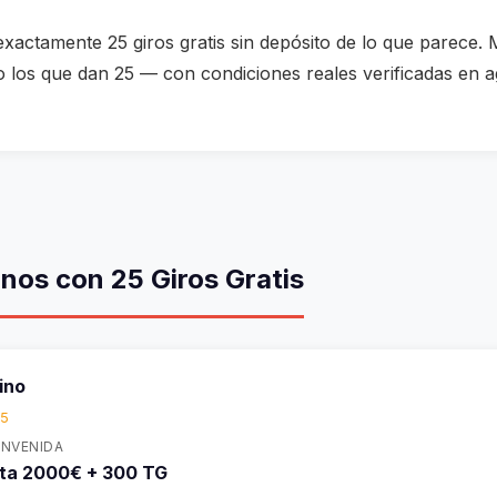
actamente 25 giros gratis sin depósito de lo que parece.
olo los que dan 25 — con condiciones reales verificadas en 
nos con 25 Giros Gratis
ino
5
ENVENIDA
ta 2000€ + 300 TG