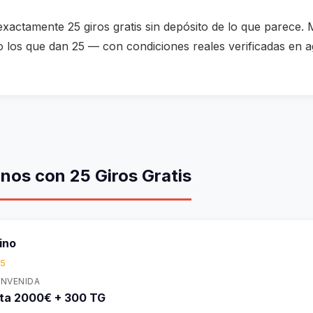
actamente 25 giros gratis sin depósito de lo que parece.
olo los que dan 25 — con condiciones reales verificadas en 
nos con 25 Giros Gratis
ino
5
ENVENIDA
ta 2000€ + 300 TG