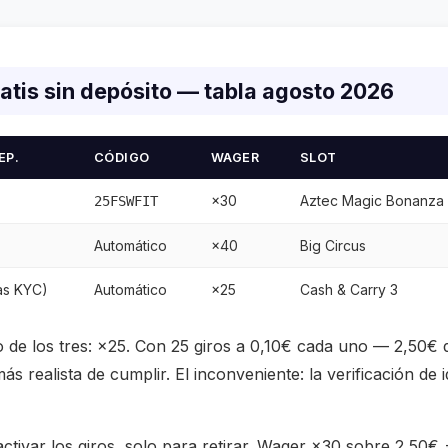
atis sin depósito — tabla agosto 2026
EP.
CÓDIGO
WAGER
SLOT
×30
Aztec Magic Bonanza
25FSWFIT
Automático
×40
Big Circus
as KYC)
Automático
×25
Cash & Carry 3
o de los tres: ×25. Con 25 giros a 0,10€ cada uno — 2,50€
ás realista de cumplir. El inconveniente: la verificación de 
tivar los giros, solo para retirar. Wager ×30 sobre 2,50€ 