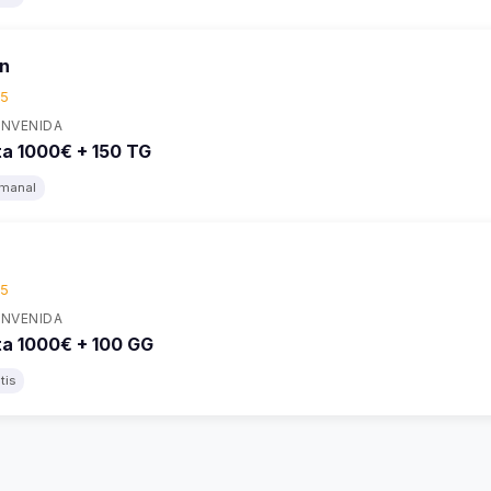
n
5
ENVENIDA
a 1000€ + 150 TG
manal
5
ENVENIDA
a 1000€ + 100 GG
tis