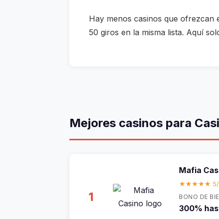
Hay menos casinos que ofrezcan ex
50 giros en la misma lista. Aquí s
Mejores casinos para Casi
Mafia Cas
★★★★★ 5/
1
BONO DE BI
300% has