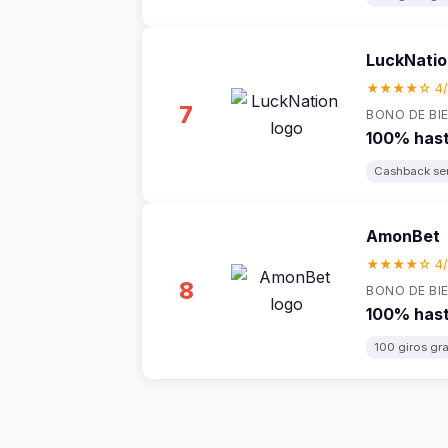
LuckNatio
★★★★☆ 4/
7
BONO DE BI
100% hast
Cashback se
AmonBet
★★★★☆ 4/
8
BONO DE BI
100% hast
100 giros gra