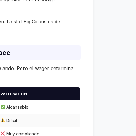
n. La slot Big Circus es de
hace
galando. Pero el wager determina
VALORACIÓN
Alcanzable
Difícil
Muy complicado