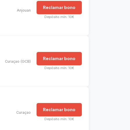
Reclamar bono
Anjouan
Depósito mín: 10€
Reclamar bono
Curaçao (GCB)
Depósito mín: 10€
Reclamar bono
Curaçao
Depósito mín: 10€