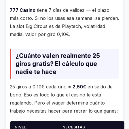
777 Casino
tiene 7 días de validez — el plazo
más corto. Si no los usas esa semana, se pierden.
La slot Big Circus es de Playtech, volatilidad
media, valor por giro 0,10€.
¿Cuánto valen realmente 25
giros gratis? El cálculo que
nadie te hace
25 giros a 0,10€ cada uno =
2,50€
en saldo de
bono. Eso es todo lo que el casino te está
regalando. Pero el wager determina cuánto
trabajo necesitas hacer para retirar lo que ganes:
NIVEL
NECESITAS