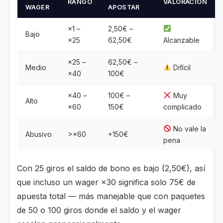
RANGO
VALORACIÓN
WAGER
APOSTAR
×1 –
2,50€ –
Bajo
×25
62,50€
Alcanzable
×25 –
62,50€ –
Medio
Difícil
×40
100€
×40 –
100€ –
Muy
Alto
×60
150€
complicado
No vale la
Abusivo
>×60
+150€
pena
Con 25 giros el saldo de bono es bajo (2,50€), así
que incluso un wager ×30 significa solo 75€ de
apuesta total — más manejable que con paquetes
de 50 o 100 giros donde el saldo y el wager