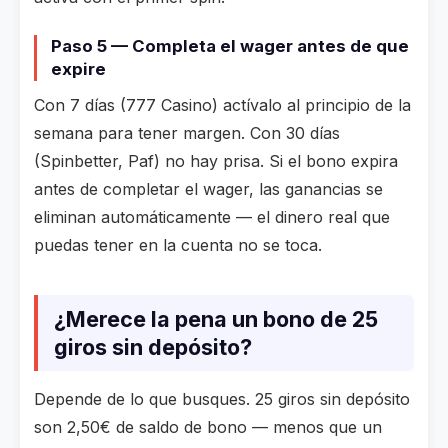
Paso 5 — Completa el wager antes de que
expire
Con 7 días (777 Casino) actívalo al principio de la
semana para tener margen. Con 30 días
(Spinbetter, Paf) no hay prisa. Si el bono expira
antes de completar el wager, las ganancias se
eliminan automáticamente — el dinero real que
puedas tener en la cuenta no se toca.
¿Merece la pena un bono de 25
giros sin depósito?
Depende de lo que busques. 25 giros sin depósito
son 2,50€ de saldo de bono — menos que un