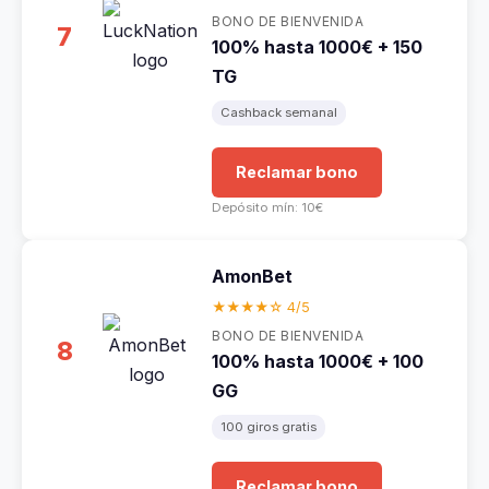
BONO DE BIENVENIDA
7
100% hasta 1000€ + 150
TG
Cashback semanal
Reclamar bono
Depósito mín: 10€
AmonBet
★★★★☆ 4/5
BONO DE BIENVENIDA
8
100% hasta 1000€ + 100
GG
100 giros gratis
Reclamar bono