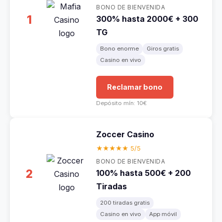
BONO DE BIENVENIDA
1
300% hasta 2000€ + 300
TG
Bono enorme
Giros gratis
Casino en vivo
Reclamar bono
Depósito mín: 10€
Zoccer Casino
★★★★★ 5/5
BONO DE BIENVENIDA
2
100% hasta 500€ + 200
Tiradas
200 tiradas gratis
Casino en vivo
App móvil