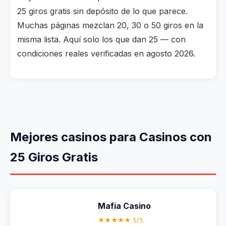
25 giros gratis sin depósito de lo que parece.
Muchas páginas mezclan 20, 30 o 50 giros en la
misma lista. Aquí solo los que dan 25 — con
condiciones reales verificadas en agosto 2026.
Mejores casinos para Casinos con
25 Giros Gratis
Mafia Casino
★★★★★ 5/5