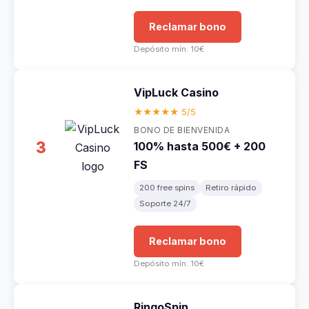
Reclamar bono
Depósito mín: 10€
VipLuck Casino
★★★★★ 5/5
BONO DE BIENVENIDA
3
100% hasta 500€ + 200
FS
200 free spins
Retiro rápido
Soporte 24/7
Reclamar bono
Depósito mín: 10€
RingoSpin