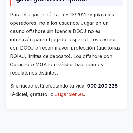
Para el jugador, sí. La Ley 13/2011 regula a los
operadores, no a los usuarios. Jugar en un
casino offshore sin licencia DGOJ no es
infracción para el jugador español. Los casinos
con DGOJ ofrecen mayor protección (auditorías,
RGIAJ, límites de depósito). Los offshore con
Curaçao o MGA son válidos bajo marcos
regulatorios distintos.
Si el juego está afectando tu vida:
900 200 225
(Adictel, gratuito) o
Jugarbien.es
.