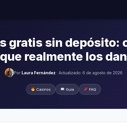
s gratis sin depósito:
que realmente los dan
Por
Laura Fernández
· Actualizado: 6 de agosto de 2026
Casinos
Guía
FAQ