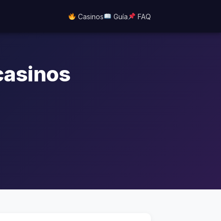
Casinos
Guía
FAQ
 casinos