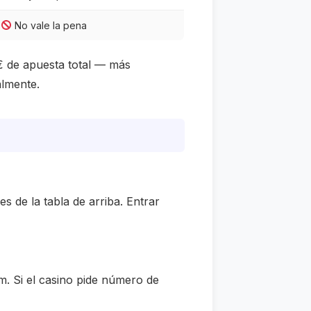
No vale la pena
5€ de apuesta total — más
almente.
 de la tabla de arriba. Entrar
m. Si el casino pide número de