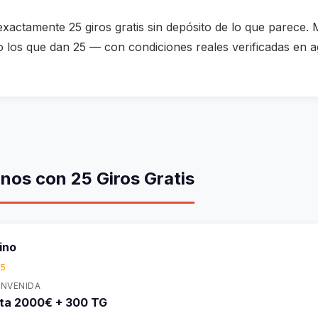
actamente 25 giros gratis sin depósito de lo que parece.
olo los que dan 25 — con condiciones reales verificadas en 
nos con 25 Giros Gratis
ino
5
ENVENIDA
ta 2000€ + 300 TG