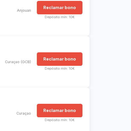
Reclamar bono
Anjouan
Depósito mín: 10€
Reclamar bono
Curaçao (GCB)
Depósito mín: 10€
Reclamar bono
Curaçao
Depósito mín: 10€