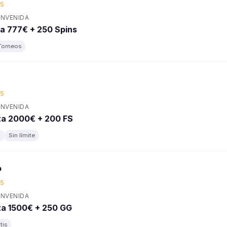
5
ENVENIDA
a 777€ + 250 Spins
Torneos
5
ENVENIDA
a 2000€ + 200 FS
o
Sin límite
o
5
ENVENIDA
a 1500€ + 250 GG
tis