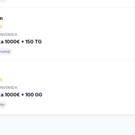
n
5
ENVENIDA
a 1000€ + 150 TG
manal
5
ENVENIDA
a 1000€ + 100 GG
tis