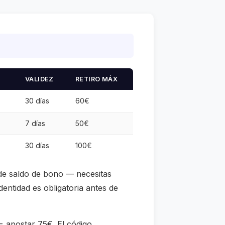
VALIDEZ
RETIRO MÁX
30 días
60€
7 días
50€
30 días
100€
 de saldo de bono — necesitas
identidad es obligatoria antes de
= apostar 75€. El código