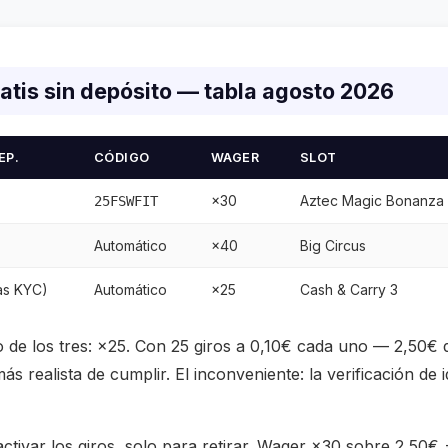
atis sin depósito — tabla agosto 2026
EP.
CÓDIGO
WAGER
SLOT
×30
Aztec Magic Bonanza
25FSWFIT
Automático
×40
Big Circus
as KYC)
Automático
×25
Cash & Carry 3
o de los tres: ×25. Con 25 giros a 0,10€ cada uno — 2,50€
ás realista de cumplir. El inconveniente: la verificación de 
tivar los giros, solo para retirar. Wager ×30 sobre 2,50€ 