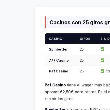
Casinos con 25 giros gr
CASINO
GIROS
SIN D
Spinbetter
25
777 Casino
25
Paf Casino
25
(tr
Paf Casino
tiene el wager más baj
apostar 62,50€ para retirar. Es el m
recibir los giros.
Spinbetter
no requiere KYC para ac