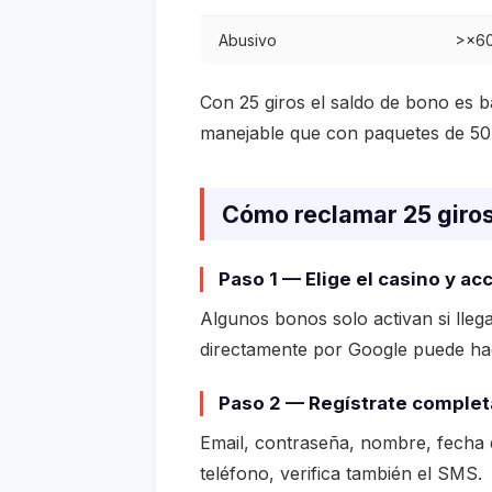
Abusivo
>×6
Con 25 giros el saldo de bono es b
manejable que con paquetes de 50 
Cómo reclamar 25 giros
Paso 1 — Elige el casino y a
Algunos bonos solo activan si lleg
directamente por Google puede ha
Paso 2 — Regístrate comple
Email, contraseña, nombre, fecha d
teléfono, verifica también el SMS.