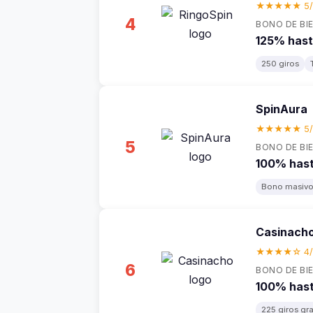
★★★★★ 5/
4
BONO DE BI
125% hast
250 giros
SpinAura
★★★★★ 5/
5
BONO DE BI
100% hast
Bono masiv
Casinach
★★★★☆ 4/
6
BONO DE BI
100% hast
225 giros gra