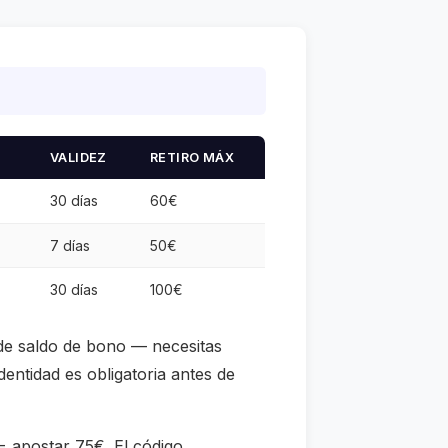
VALIDEZ
RETIRO MÁX
30 días
60€
7 días
50€
30 días
100€
 de saldo de bono — necesitas
identidad es obligatoria antes de
= apostar 75€. El código