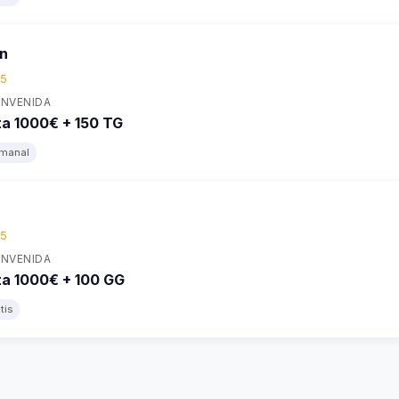
n
5
ENVENIDA
a 1000€ + 150 TG
manal
5
ENVENIDA
a 1000€ + 100 GG
tis