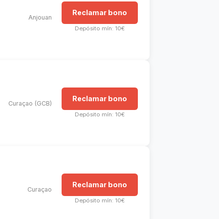
Reclamar bono
Anjouan
Depósito mín: 10€
Reclamar bono
Curaçao (GCB)
Depósito mín: 10€
Reclamar bono
Curaçao
Depósito mín: 10€