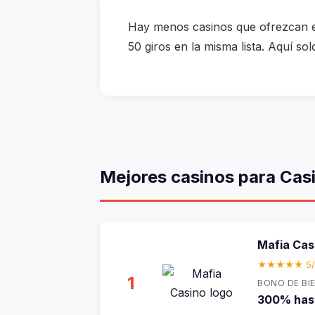
Hay menos casinos que ofrezcan ex
50 giros en la misma lista. Aquí s
Mejores casinos para Casi
Mafia Cas
★★★★★ 5/
1
BONO DE BI
300% has