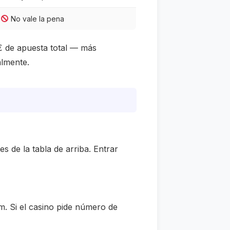
No vale la pena
5€ de apuesta total — más
almente.
 de la tabla de arriba. Entrar
m. Si el casino pide número de