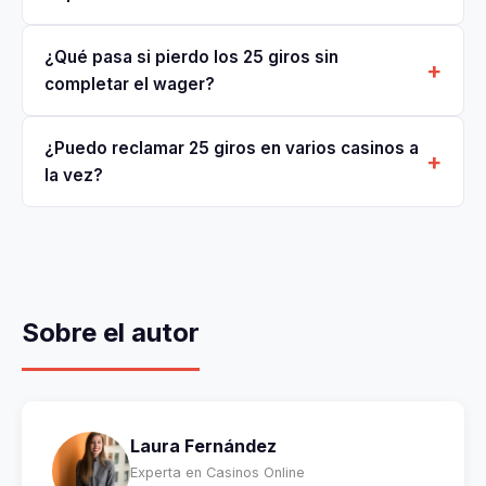
hayas generado hasta ese límite es retinable una vez
Los que aparecen en esta lista son sin depósito: solo
cumplido el requisito.
¿Qué pasa si pierdo los 25 giros sin
por registrarte (y en algunos casos verificar el DNI).
completar el wager?
Los 25 giros que forman parte de un bono de
bienvenida sí requieren depósito previo.
Las ganancias del bono desaparecen. El saldo real
¿Puedo reclamar 25 giros en varios casinos a
que hayas depositado (si hay alguno) no se toca. Los
la vez?
25 giros son saldo de bono puro — no pueden
dejarte en negativo.
Sí, siempre que sea tu primera cuenta en cada
casino. Puedes tener bonos activos en Spinbetter,
Paf y 777 Casino al mismo tiempo — son plataformas
distintas. Lo que no puedes es abrir una segunda
cuenta en el mismo casino para repetir el bono.
Sobre el autor
Laura Fernández
Experta en Casinos Online