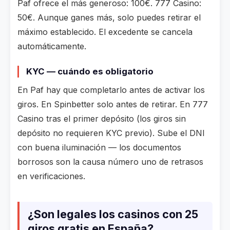
Paf ofrece el más generoso: 100€. 777 Casino:
50€. Aunque ganes más, solo puedes retirar el
máximo establecido. El excedente se cancela
automáticamente.
KYC — cuándo es obligatorio
En Paf hay que completarlo antes de activar los
giros. En Spinbetter solo antes de retirar. En 777
Casino tras el primer depósito (los giros sin
depósito no requieren KYC previo). Sube el DNI
con buena iluminación — los documentos
borrosos son la causa número uno de retrasos
en verificaciones.
¿Son legales los casinos con 25
giros gratis en España?