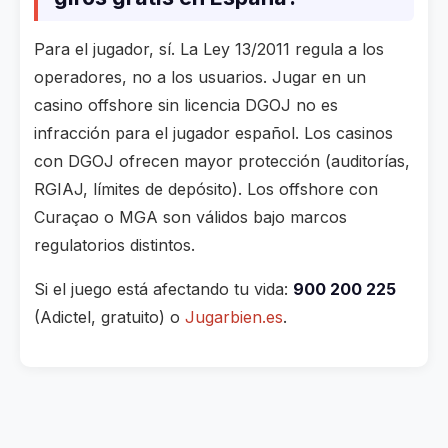
Para el jugador, sí. La Ley 13/2011 regula a los
operadores, no a los usuarios. Jugar en un
casino offshore sin licencia DGOJ no es
infracción para el jugador español. Los casinos
con DGOJ ofrecen mayor protección (auditorías,
RGIAJ, límites de depósito). Los offshore con
Curaçao o MGA son válidos bajo marcos
regulatorios distintos.
Si el juego está afectando tu vida:
900 200 225
(Adictel, gratuito) o
Jugarbien.es
.