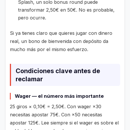
Splash, un solo bonus round puede
transformar 2,50€ en 50€. No es probable,
pero ocurre.
Si ya tienes claro que quieres jugar con dinero
real, un bono de bienvenida con depósito da
mucho más por el mismo esfuerzo.
Condiciones clave antes de
reclamar
Wager — el número más importante
25 giros × 0,10€ = 2,50€. Con wager ×30
necesitas apostar 75€. Con ×50 necesitas
apostar 125€. Lee siempre si el wager es sobre el