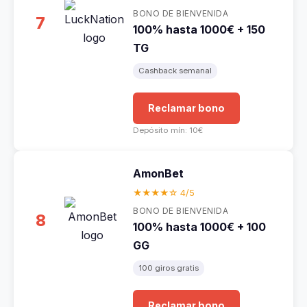
BONO DE BIENVENIDA
7
100% hasta 1000€ + 150
TG
Cashback semanal
Reclamar bono
Depósito mín: 10€
AmonBet
★★★★☆ 4/5
BONO DE BIENVENIDA
8
100% hasta 1000€ + 100
GG
100 giros gratis
Reclamar bono