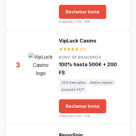
Reclamar bono
Depósito mín: 10€
VipLuck Casino
★★★★★ 5/5
BONO DE BIENVENIDA
3
100% hasta 500€ + 200
FS
200 free spins
Retiro rápido
Soporte 24/7
Reclamar bono
Depósito mín: 10€
RingoSpin