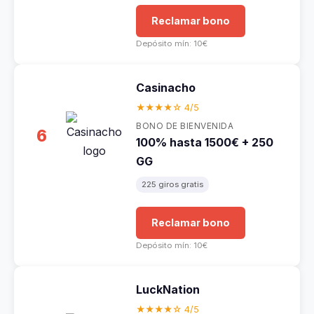
Reclamar bono
Depósito mín: 10€
Casinacho
★★★★☆ 4/5
BONO DE BIENVENIDA
6
100% hasta 1500€ + 250
GG
225 giros gratis
Reclamar bono
Depósito mín: 10€
LuckNation
★★★★☆ 4/5