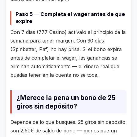
Paso 5 — Completa el wager antes de que
expire
Con 7 días (777 Casino) actívalo al principio de la
semana para tener margen. Con 30 días
(Spinbetter, Paf) no hay prisa. Si el bono expira
antes de completar el wager, las ganancias se
eliminan automáticamente — el dinero real que
puedas tener en la cuenta no se toca.
¿Merece la pena un bono de 25
giros sin depósito?
Depende de lo que busques. 25 giros sin depósito
son 2,50€ de saldo de bono — menos que un