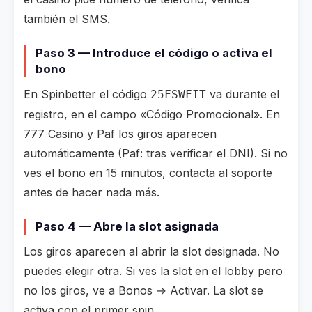
también el SMS.
Paso 3 — Introduce el código o activa el
bono
En Spinbetter el código
va durante el
25FSWFIT
registro, en el campo «Código Promocional». En
777 Casino y Paf los giros aparecen
automáticamente (Paf: tras verificar el DNI). Si no
ves el bono en 15 minutos, contacta al soporte
antes de hacer nada más.
Paso 4 — Abre la slot asignada
Los giros aparecen al abrir la slot designada. No
puedes elegir otra. Si ves la slot en el lobby pero
no los giros, ve a Bonos → Activar. La slot se
activa con el primer spin.