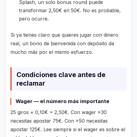
Splash, un solo bonus round puede
transformar 2,50€ en 50€. No es probable,
pero ocurre.
Si ya tienes claro que quieres jugar con dinero
real, un bono de bienvenida con depósito da
mucho más por el mismo esfuerzo.
Condiciones clave antes de
reclamar
Wager — el número más importante
25 giros × 0,10€ = 2,50€. Con wager ×30
necesitas apostar 75€. Con ×50 necesitas
apostar 125€. Lee siempre si el wager es sobre el