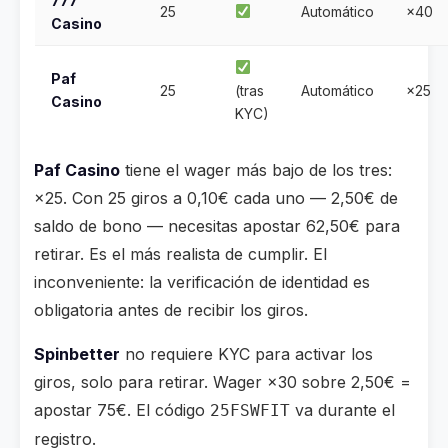
777
25
Automático
×40
Casino
Paf
25
(tras
Automático
×25
Casino
KYC)
Paf Casino
tiene el wager más bajo de los tres:
×25. Con 25 giros a 0,10€ cada uno — 2,50€ de
saldo de bono — necesitas apostar 62,50€ para
retirar. Es el más realista de cumplir. El
inconveniente: la verificación de identidad es
obligatoria antes de recibir los giros.
Spinbetter
no requiere KYC para activar los
giros, solo para retirar. Wager ×30 sobre 2,50€ =
apostar 75€. El código
va durante el
25FSWFIT
registro.