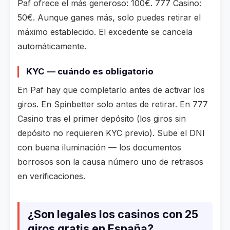
Paf ofrece el más generoso: 100€. 777 Casino:
50€. Aunque ganes más, solo puedes retirar el
máximo establecido. El excedente se cancela
automáticamente.
KYC — cuándo es obligatorio
En Paf hay que completarlo antes de activar los
giros. En Spinbetter solo antes de retirar. En 777
Casino tras el primer depósito (los giros sin
depósito no requieren KYC previo). Sube el DNI
con buena iluminación — los documentos
borrosos son la causa número uno de retrasos
en verificaciones.
¿Son legales los casinos con 25
giros gratis en España?