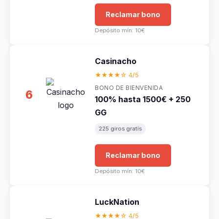
Reclamar bono
Depósito mín: 10€
Casinacho
★★★★☆ 4/5
BONO DE BIENVENIDA
6
100% hasta 1500€ + 250
GG
225 giros gratis
Reclamar bono
Depósito mín: 10€
LuckNation
★★★★☆ 4/5