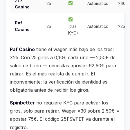
777
25
Automático
×40
Casino
Paf
25
(tras
Automático
×25
Casino
KYC)
Paf Casino
tiene el wager más bajo de los tres:
×25. Con 25 giros a 0,10€ cada uno — 2,50€ de
saldo de bono — necesitas apostar 62,50€ para
retirar. Es el más realista de cumplir. El
inconveniente: la verificación de identidad es
obligatoria antes de recibir los giros.
Spinbetter
no requiere KYC para activar los
giros, solo para retirar. Wager ×30 sobre 2,50€ =
apostar 75€. El código
va durante el
25FSWFIT
registro.