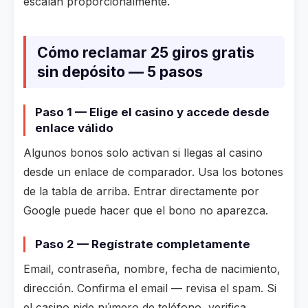
escalan proporcionalmente.
Cómo reclamar 25 giros gratis
sin depósito — 5 pasos
Paso 1 — Elige el casino y accede desde
enlace válido
Algunos bonos solo activan si llegas al casino
desde un enlace de comparador. Usa los botones
de la tabla de arriba. Entrar directamente por
Google puede hacer que el bono no aparezca.
Paso 2 — Regístrate completamente
Email, contraseña, nombre, fecha de nacimiento,
dirección. Confirma el email — revisa el spam. Si
el casino pide número de teléfono, verifica