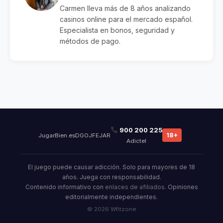
Carmen lleva más de 8 años analizando
casinos online para el mercado español.
Especialista en bonos, seguridad y
métodos de pago.
900 200 225
18+
JugarBien.es
DGOJ
FEJAR
Adictel
El juego puede causar adicción. Solo para mayores de 18
años. Juega con responsabilidad.
Contenido informativo con
enlaces de afiliados
. Opiniones
editorialmente independientes.
© 2026 Wfitzone