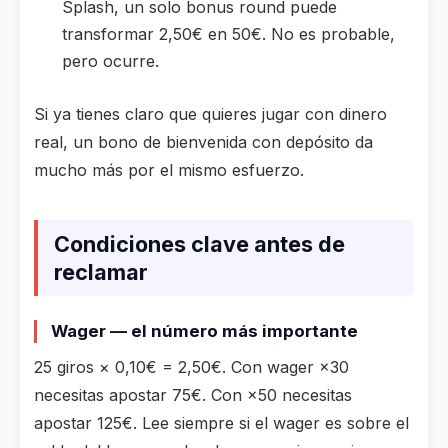
Splash, un solo bonus round puede
transformar 2,50€ en 50€. No es probable,
pero ocurre.
Si ya tienes claro que quieres jugar con dinero
real, un bono de bienvenida con depósito da
mucho más por el mismo esfuerzo.
Condiciones clave antes de
reclamar
Wager — el número más importante
25 giros × 0,10€ = 2,50€. Con wager ×30
necesitas apostar 75€. Con ×50 necesitas
apostar 125€. Lee siempre si el wager es sobre el