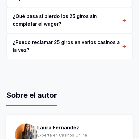
hayas generado hasta ese límite es retinable una vez
Los que aparecen en esta lista son sin depósito: solo
cumplido el requisito.
¿Qué pasa si pierdo los 25 giros sin
por registrarte (y en algunos casos verificar el DNI).
completar el wager?
Los 25 giros que forman parte de un bono de
bienvenida sí requieren depósito previo.
Las ganancias del bono desaparecen. El saldo real
¿Puedo reclamar 25 giros en varios casinos a
que hayas depositado (si hay alguno) no se toca. Los
la vez?
25 giros son saldo de bono puro — no pueden
dejarte en negativo.
Sí, siempre que sea tu primera cuenta en cada
casino. Puedes tener bonos activos en Spinbetter,
Paf y 777 Casino al mismo tiempo — son plataformas
distintas. Lo que no puedes es abrir una segunda
cuenta en el mismo casino para repetir el bono.
Sobre el autor
Laura Fernández
Experta en Casinos Online