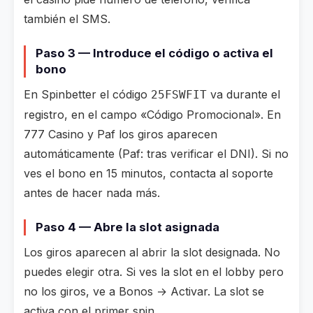
también el SMS.
Paso 3 — Introduce el código o activa el
bono
En Spinbetter el código
va durante el
25FSWFIT
registro, en el campo «Código Promocional». En
777 Casino y Paf los giros aparecen
automáticamente (Paf: tras verificar el DNI). Si no
ves el bono en 15 minutos, contacta al soporte
antes de hacer nada más.
Paso 4 — Abre la slot asignada
Los giros aparecen al abrir la slot designada. No
puedes elegir otra. Si ves la slot en el lobby pero
no los giros, ve a Bonos → Activar. La slot se
activa con el primer spin.