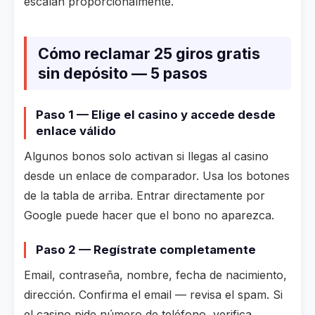
escalan proporcionalmente.
Cómo reclamar 25 giros gratis
sin depósito — 5 pasos
Paso 1 — Elige el casino y accede desde
enlace válido
Algunos bonos solo activan si llegas al casino
desde un enlace de comparador. Usa los botones
de la tabla de arriba. Entrar directamente por
Google puede hacer que el bono no aparezca.
Paso 2 — Regístrate completamente
Email, contraseña, nombre, fecha de nacimiento,
dirección. Confirma el email — revisa el spam. Si
el casino pide número de teléfono, verifica