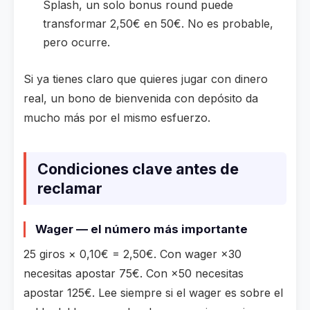
Splash, un solo bonus round puede
transformar 2,50€ en 50€. No es probable,
pero ocurre.
Si ya tienes claro que quieres jugar con dinero
real, un bono de bienvenida con depósito da
mucho más por el mismo esfuerzo.
Condiciones clave antes de
reclamar
Wager — el número más importante
25 giros × 0,10€ = 2,50€. Con wager ×30
necesitas apostar 75€. Con ×50 necesitas
apostar 125€. Lee siempre si el wager es sobre el