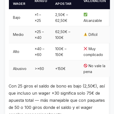
RANGO
VALORACIÓN
WAGER
APOSTAR
×1 –
2,50€ –
Bajo
×25
62,50€
Alcanzable
×25 –
62,50€ –
Medio
Difícil
×40
100€
×40 –
100€ –
Muy
Alto
×60
150€
complicado
No vale la
Abusivo
>×60
+150€
pena
Con 25 giros el saldo de bono es bajo (2,50€), así
que incluso un wager ×30 significa solo 75€ de
apuesta total — más manejable que con paquetes
de 50 o 100 giros donde el saldo y el wager