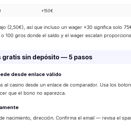
0
+150€
ajo (2,50€), así que incluso un wager ×30 significa solo 7
o 100 giros donde el saldo y el wager escalan proporcion
 gratis sin depósito — 5 pasos
ccede desde enlace válido
as al casino desde un enlace de comparador. Usa los botones
cer que el bono no aparezca.
tamente
e nacimiento, dirección. Confirma el email — revisa el spa