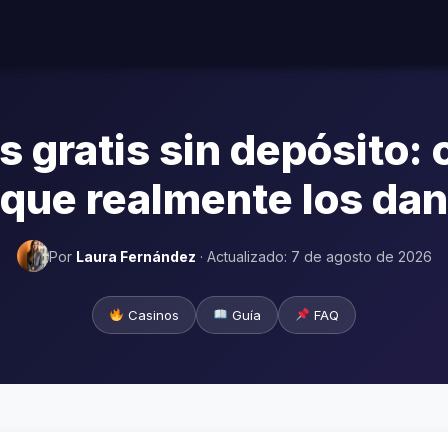
s gratis sin depósito:
que realmente los dan
Por
Laura Fernández
· Actualizado: 7 de agosto de 2026
Casinos
Guía
FAQ