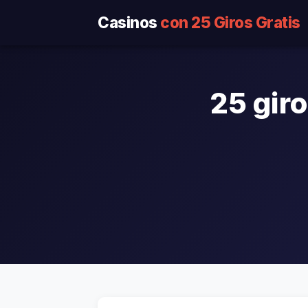
Casinos
con 25 Giros Gratis
25 giro