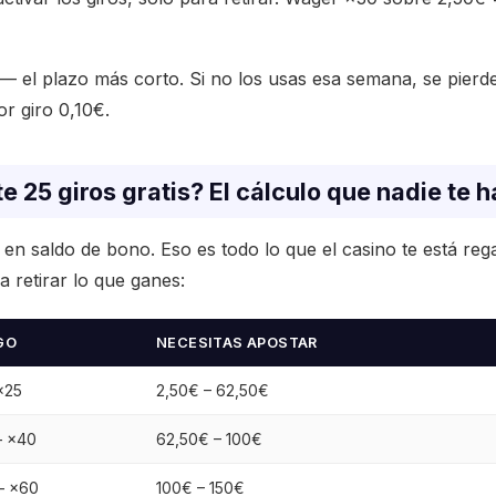
 — el plazo más corto. Si no los usas esa semana, se pierde
or giro 0,10€.
 25 giros gratis? El cálculo que nadie te 
en saldo de bono. Eso es todo lo que el casino te está re
 retirar lo que ganes:
GO
NECESITAS APOSTAR
×25
2,50€ – 62,50€
– ×40
62,50€ – 100€
– ×60
100€ – 150€