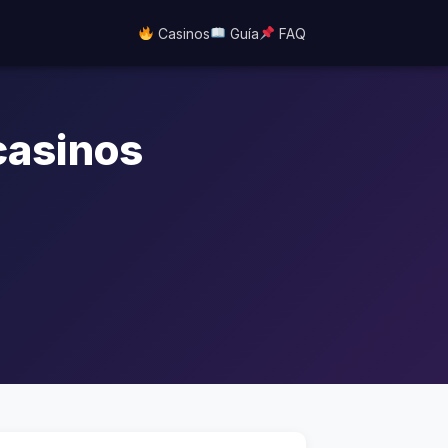
Casinos
Guía
FAQ
 casinos