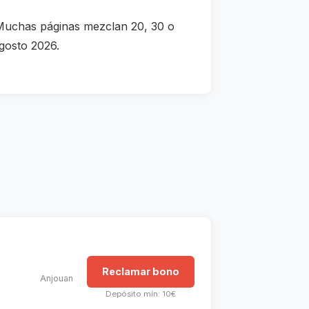
 Muchas páginas mezclan 20, 30 o
agosto 2026.
Reclamar bono
Anjouan
Depósito mín: 10€