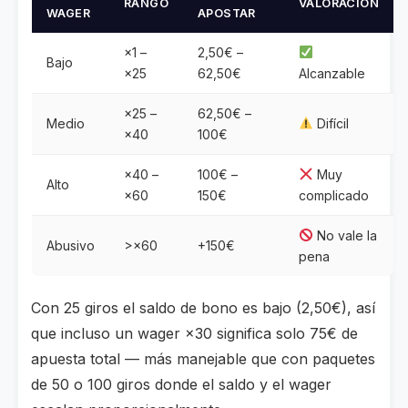
RANGO
VALORACIÓN
WAGER
APOSTAR
×1 –
2,50€ –
Bajo
×25
62,50€
Alcanzable
×25 –
62,50€ –
Medio
Difícil
×40
100€
×40 –
100€ –
Muy
Alto
×60
150€
complicado
No vale la
Abusivo
>×60
+150€
pena
Con 25 giros el saldo de bono es bajo (2,50€), así
que incluso un wager ×30 significa solo 75€ de
apuesta total — más manejable que con paquetes
de 50 o 100 giros donde el saldo y el wager