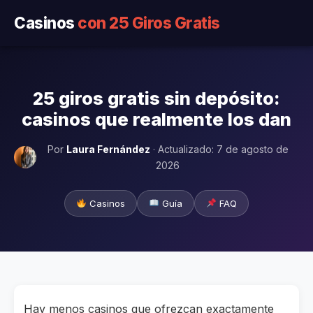
Casinos
con 25 Giros Gratis
25 giros gratis sin depósito:
casinos que realmente los dan
Por
Laura Fernández
· Actualizado: 7 de agosto de
2026
Casinos
Guía
FAQ
Hay menos casinos que ofrezcan exactamente