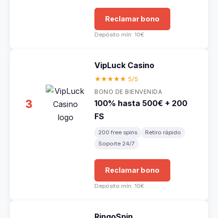
Reclamar bono
Depósito mín: 10€
VipLuck Casino
★★★★★ 5/5
BONO DE BIENVENIDA
3
100% hasta 500€ + 200
FS
200 free spins
Retiro rápido
Soporte 24/7
Reclamar bono
Depósito mín: 10€
RingoSpin