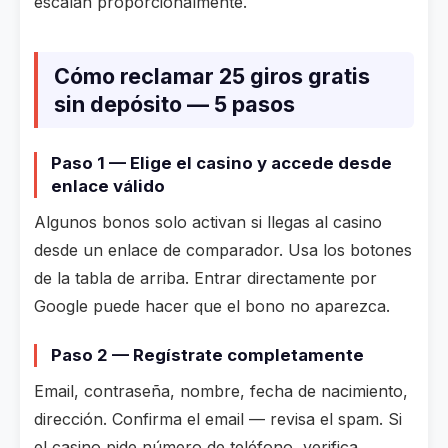
escalan proporcionalmente.
Cómo reclamar 25 giros gratis
sin depósito — 5 pasos
Paso 1 — Elige el casino y accede desde
enlace válido
Algunos bonos solo activan si llegas al casino
desde un enlace de comparador. Usa los botones
de la tabla de arriba. Entrar directamente por
Google puede hacer que el bono no aparezca.
Paso 2 — Regístrate completamente
Email, contraseña, nombre, fecha de nacimiento,
dirección. Confirma el email — revisa el spam. Si
el casino pide número de teléfono, verifica