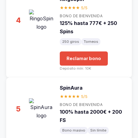
★★★★★ 5/5
BONO DE BIENVENIDA
4
125% hasta 777€ + 250
Spins
250 giros
Torneos
Reclamar bono
Depósito mín: 10€
SpinAura
★★★★★ 5/5
BONO DE BIENVENIDA
5
100% hasta 2000€ + 200
FS
Bono masivo
Sin límite