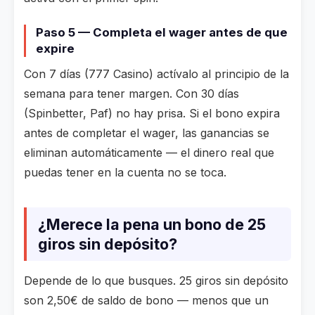
Paso 5 — Completa el wager antes de que
expire
Con 7 días (777 Casino) actívalo al principio de la
semana para tener margen. Con 30 días
(Spinbetter, Paf) no hay prisa. Si el bono expira
antes de completar el wager, las ganancias se
eliminan automáticamente — el dinero real que
puedas tener en la cuenta no se toca.
¿Merece la pena un bono de 25
giros sin depósito?
Depende de lo que busques. 25 giros sin depósito
son 2,50€ de saldo de bono — menos que un