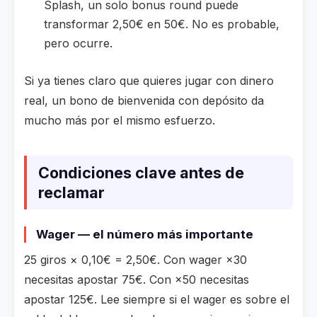
Splash, un solo bonus round puede
transformar 2,50€ en 50€. No es probable,
pero ocurre.
Si ya tienes claro que quieres jugar con dinero
real, un bono de bienvenida con depósito da
mucho más por el mismo esfuerzo.
Condiciones clave antes de
reclamar
Wager — el número más importante
25 giros × 0,10€ = 2,50€. Con wager ×30
necesitas apostar 75€. Con ×50 necesitas
apostar 125€. Lee siempre si el wager es sobre el