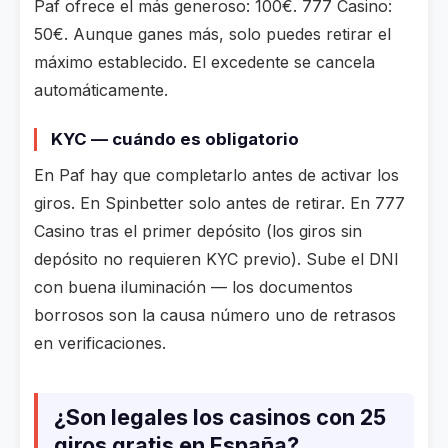
Paf ofrece el más generoso: 100€. 777 Casino:
50€. Aunque ganes más, solo puedes retirar el
máximo establecido. El excedente se cancela
automáticamente.
KYC — cuándo es obligatorio
En Paf hay que completarlo antes de activar los
giros. En Spinbetter solo antes de retirar. En 777
Casino tras el primer depósito (los giros sin
depósito no requieren KYC previo). Sube el DNI
con buena iluminación — los documentos
borrosos son la causa número uno de retrasos
en verificaciones.
¿Son legales los casinos con 25
giros gratis en España?