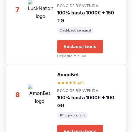
BONO DE BIENVENIDA
7
100% hasta 1000€ + 150
TG
Cashback semanal
Reclamar bono
Depósito mín: 10€
AmonBet
★★★★☆ 4/5
BONO DE BIENVENIDA
8
100% hasta 1000€ + 100
GG
100 giros gratis
Reclamar bono