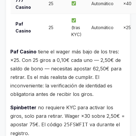
777
25
Automático
×40
Casino
Paf
25
(tras
Automático
×25
Casino
KYC)
Paf Casino
tiene el wager más bajo de los tres:
×25. Con 25 giros a 0,10€ cada uno — 2,50€ de
saldo de bono — necesitas apostar 62,50€ para
retirar. Es el más realista de cumplir. El
inconveniente: la verificación de identidad es
obligatoria antes de recibir los giros.
Spinbetter
no requiere KYC para activar los
giros, solo para retirar. Wager ×30 sobre 2,50€ =
apostar 75€. El código
va durante el
25FSWFIT
registro.