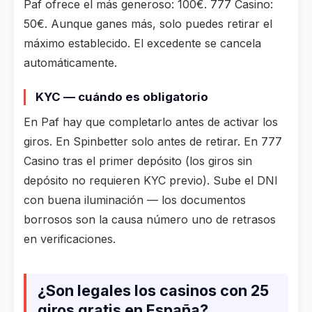
Paf ofrece el más generoso: 100€. 777 Casino:
50€. Aunque ganes más, solo puedes retirar el
máximo establecido. El excedente se cancela
automáticamente.
KYC — cuándo es obligatorio
En Paf hay que completarlo antes de activar los
giros. En Spinbetter solo antes de retirar. En 777
Casino tras el primer depósito (los giros sin
depósito no requieren KYC previo). Sube el DNI
con buena iluminación — los documentos
borrosos son la causa número uno de retrasos
en verificaciones.
¿Son legales los casinos con 25
giros gratis en España?