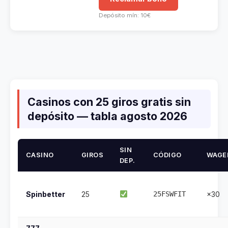
Depósito mín: 10€
Casinos con 25 giros gratis sin
depósito — tabla agosto 2026
SIN
CASINO
GIROS
CÓDIGO
WAGE
DEP.
Spinbetter
25
25FSWFIT
×30