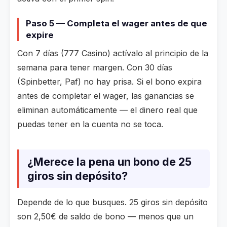
Paso 5 — Completa el wager antes de que
expire
Con 7 días (777 Casino) actívalo al principio de la
semana para tener margen. Con 30 días
(Spinbetter, Paf) no hay prisa. Si el bono expira
antes de completar el wager, las ganancias se
eliminan automáticamente — el dinero real que
puedas tener en la cuenta no se toca.
¿Merece la pena un bono de 25
giros sin depósito?
Depende de lo que busques. 25 giros sin depósito
son 2,50€ de saldo de bono — menos que un