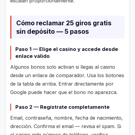
escalan proporcionalmente.
Cómo reclamar 25 giros gratis
sin depósito — 5 pasos
Paso 1 — Elige el casino y accede desde
enlace válido
Algunos bonos solo activan si llegas al casino
desde un enlace de comparador. Usa los botones
de la tabla de arriba. Entrar directamente por
Google puede hacer que el bono no aparezca.
Paso 2 — Regístrate completamente
Email, contraseña, nombre, fecha de nacimiento,
dirección. Confirma el email — revisa el spam. Si
el casino pide número de teléfono, verifica