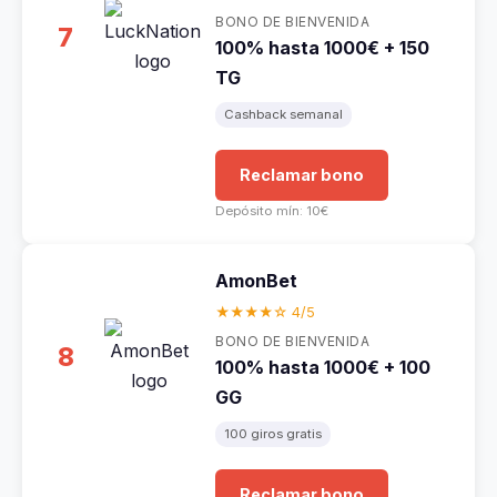
BONO DE BIENVENIDA
7
100% hasta 1000€ + 150
TG
Cashback semanal
Reclamar bono
Depósito mín: 10€
AmonBet
★★★★☆ 4/5
BONO DE BIENVENIDA
8
100% hasta 1000€ + 100
GG
100 giros gratis
Reclamar bono