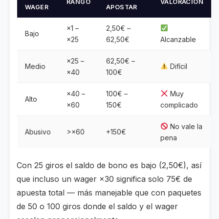
RANGO
VALORACIÓN
WAGER
APOSTAR
×1 –
2,50€ –
Bajo
×25
62,50€
Alcanzable
×25 –
62,50€ –
Medio
Difícil
×40
100€
×40 –
100€ –
Muy
Alto
×60
150€
complicado
No vale la
Abusivo
>×60
+150€
pena
Con 25 giros el saldo de bono es bajo (2,50€), así
que incluso un wager ×30 significa solo 75€ de
apuesta total — más manejable que con paquetes
de 50 o 100 giros donde el saldo y el wager