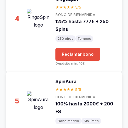
★★★★★ 5/5
BONO DE BIENVENIDA
4
125% hasta 777€ + 250
Spins
250 giros
Torneos
Reclamar bono
Depósito mín: 10€
SpinAura
★★★★★ 5/5
BONO DE BIENVENIDA
5
100% hasta 2000€ + 200
FS
Bono masivo
Sin límite