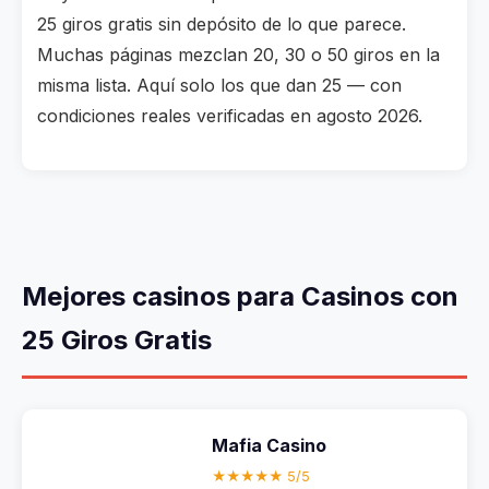
25 giros gratis sin depósito de lo que parece.
Muchas páginas mezclan 20, 30 o 50 giros en la
misma lista. Aquí solo los que dan 25 — con
condiciones reales verificadas en agosto 2026.
Mejores casinos para Casinos con
25 Giros Gratis
Mafia Casino
★★★★★ 5/5