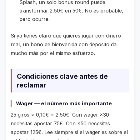
Splash, un solo bonus round puede
transformar 2,50€ en 50€. No es probable,
pero ocurre.
Si ya tienes claro que quieres jugar con dinero
real, un bono de bienvenida con depósito da
mucho más por el mismo esfuerzo.
Condiciones clave antes de
reclamar
Wager — el número más importante
25 giros × 0,10€ = 2,50€. Con wager ×30
necesitas apostar 75€. Con ×50 necesitas
apostar 125€. Lee siempre si el wager es sobre el