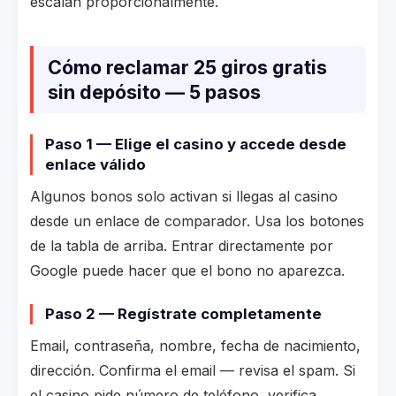
escalan proporcionalmente.
Cómo reclamar 25 giros gratis
sin depósito — 5 pasos
Paso 1 — Elige el casino y accede desde
enlace válido
Algunos bonos solo activan si llegas al casino
desde un enlace de comparador. Usa los botones
de la tabla de arriba. Entrar directamente por
Google puede hacer que el bono no aparezca.
Paso 2 — Regístrate completamente
Email, contraseña, nombre, fecha de nacimiento,
dirección. Confirma el email — revisa el spam. Si
el casino pide número de teléfono, verifica