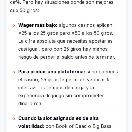
café. Pero hay situaciones donde son mejores
que 50 giros:
Wager más bajo:
algunos casinos aplican
×25 a los 25 giros pero ×50 a los 50 giros.
La cifra absoluta que necesitas apostar es
casi igual, pero con 25 giros hay menos
riesgo de perder el saldo antes de terminar.
Para probar una plataforma:
si no conoces
el casino, 25 giros te permiten verificar la
interfaz, los tiempos de carga y la
experiencia de juego sin comprometer
dinero real.
Cuando la slot asignada es de alta
volatilidad:
con Book of Dead o Big Bass