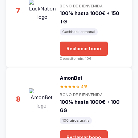
BONO DE BIENVENIDA
7
100% hasta 1000€ + 150
TG
Cashback semanal
Reclamar bono
Depósito mín: 10€
AmonBet
★★★★☆ 4/5
BONO DE BIENVENIDA
8
100% hasta 1000€ + 100
GG
100 giros gratis
Reclamar bono