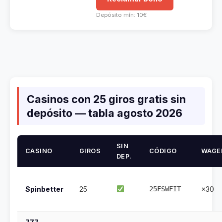
Depósito mín: 10€
Casinos con 25 giros gratis sin
depósito — tabla agosto 2026
SIN
CASINO
GIROS
CÓDIGO
WAGE
DEP.
Spinbetter
25
25FSWFIT
×30