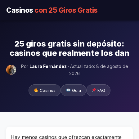
Casinos
con 25 Giros Gratis
25 giros gratis sin depósito:
casinos que realmente los dan
Por
Laura Fernández
· Actualizado: 8 de agosto de
2026
Casinos
Guía
FAQ
Hay menos casinos que ofrezcan exactamente