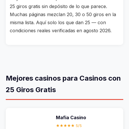
25 giros gratis sin depósito de lo que parece.
Muchas páginas mezclan 20, 30 o 50 giros en la
misma lista. Aquí solo los que dan 25 — con
condiciones reales verificadas en agosto 2026.
Mejores casinos para Casinos con
25 Giros Gratis
Mafia Casino
★★★★★ 5/5