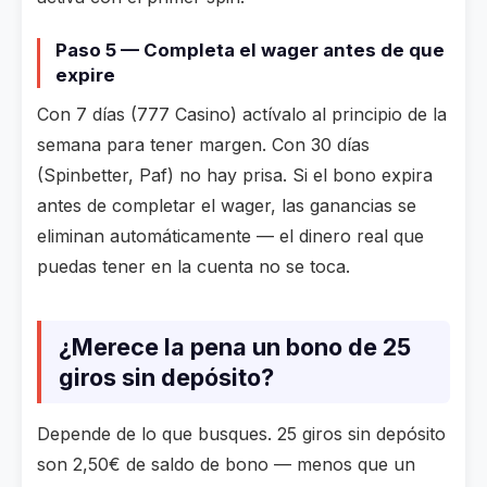
Paso 5 — Completa el wager antes de que
expire
Con 7 días (777 Casino) actívalo al principio de la
semana para tener margen. Con 30 días
(Spinbetter, Paf) no hay prisa. Si el bono expira
antes de completar el wager, las ganancias se
eliminan automáticamente — el dinero real que
puedas tener en la cuenta no se toca.
¿Merece la pena un bono de 25
giros sin depósito?
Depende de lo que busques. 25 giros sin depósito
son 2,50€ de saldo de bono — menos que un