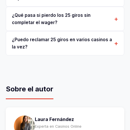
hayas generado hasta ese límite es retinable una vez
Los que aparecen en esta lista son sin depósito: solo
cumplido el requisito.
¿Qué pasa si pierdo los 25 giros sin
por registrarte (y en algunos casos verificar el DNI).
completar el wager?
Los 25 giros que forman parte de un bono de
bienvenida sí requieren depósito previo.
Las ganancias del bono desaparecen. El saldo real
¿Puedo reclamar 25 giros en varios casinos a
que hayas depositado (si hay alguno) no se toca. Los
la vez?
25 giros son saldo de bono puro — no pueden
dejarte en negativo.
Sí, siempre que sea tu primera cuenta en cada
casino. Puedes tener bonos activos en Spinbetter,
Paf y 777 Casino al mismo tiempo — son plataformas
distintas. Lo que no puedes es abrir una segunda
cuenta en el mismo casino para repetir el bono.
Sobre el autor
Laura Fernández
Experta en Casinos Online