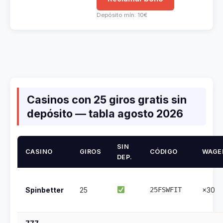
Depósito mín: 10€
Casinos con 25 giros gratis sin
depósito — tabla agosto 2026
SIN
CASINO
GIROS
CÓDIGO
WAGE
DEP.
Spinbetter
25
25FSWFIT
×30