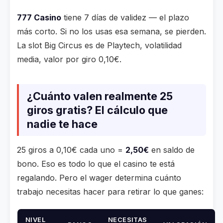
777 Casino
tiene 7 días de validez — el plazo
más corto. Si no los usas esa semana, se pierden.
La slot Big Circus es de Playtech, volatilidad
media, valor por giro 0,10€.
¿Cuánto valen realmente 25
giros gratis? El cálculo que
nadie te hace
25 giros a 0,10€ cada uno =
2,50€
en saldo de
bono. Eso es todo lo que el casino te está
regalando. Pero el wager determina cuánto
trabajo necesitas hacer para retirar lo que ganes:
NIVEL
NECESITAS