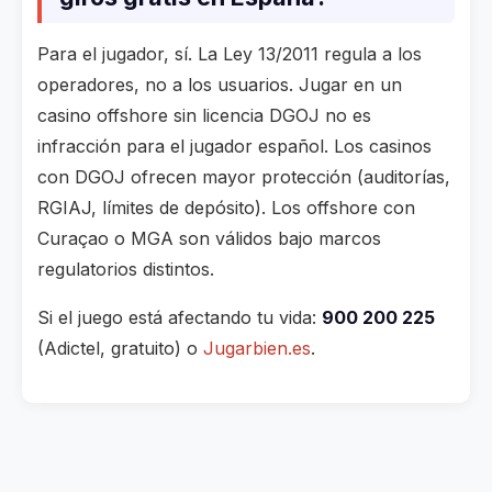
Para el jugador, sí. La Ley 13/2011 regula a los
operadores, no a los usuarios. Jugar en un
casino offshore sin licencia DGOJ no es
infracción para el jugador español. Los casinos
con DGOJ ofrecen mayor protección (auditorías,
RGIAJ, límites de depósito). Los offshore con
Curaçao o MGA son válidos bajo marcos
regulatorios distintos.
Si el juego está afectando tu vida:
900 200 225
(Adictel, gratuito) o
Jugarbien.es
.