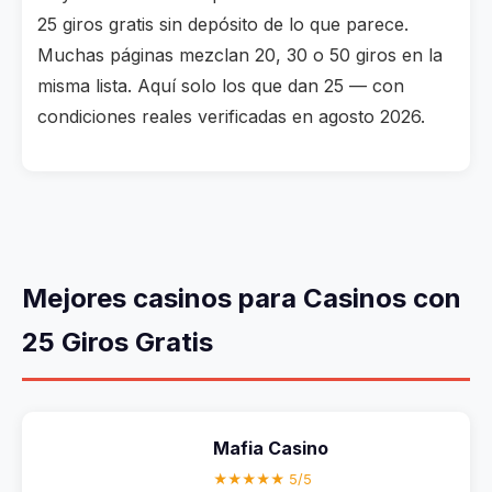
25 giros gratis sin depósito de lo que parece.
Muchas páginas mezclan 20, 30 o 50 giros en la
misma lista. Aquí solo los que dan 25 — con
condiciones reales verificadas en agosto 2026.
Mejores casinos para Casinos con
25 Giros Gratis
Mafia Casino
★★★★★ 5/5