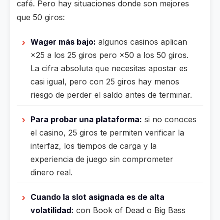
café. Pero hay situaciones donde son mejores
que 50 giros:
Wager más bajo:
algunos casinos aplican
×25 a los 25 giros pero ×50 a los 50 giros.
La cifra absoluta que necesitas apostar es
casi igual, pero con 25 giros hay menos
riesgo de perder el saldo antes de terminar.
Para probar una plataforma:
si no conoces
el casino, 25 giros te permiten verificar la
interfaz, los tiempos de carga y la
experiencia de juego sin comprometer
dinero real.
Cuando la slot asignada es de alta
volatilidad:
con Book of Dead o Big Bass