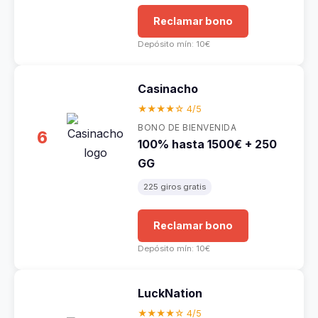
Reclamar bono
Depósito mín: 10€
Casinacho
★★★★☆ 4/5
BONO DE BIENVENIDA
6
100% hasta 1500€ + 250
GG
225 giros gratis
Reclamar bono
Depósito mín: 10€
LuckNation
★★★★☆ 4/5