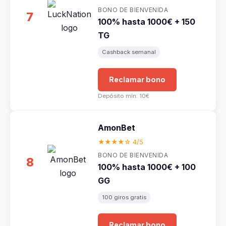
BONO DE BIENVENIDA
7
100% hasta 1000€ + 150
TG
Cashback semanal
Reclamar bono
Depósito mín: 10€
AmonBet
★★★★☆ 4/5
BONO DE BIENVENIDA
8
100% hasta 1000€ + 100
GG
100 giros gratis
Reclamar bono