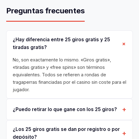
Preguntas frecuentes
¿Hay diferencia entre 25 giros gratis y 25
tiradas gratis?
No, son exactamente lo mismo. «Giros gratis»,
«tiradas gratis» y «free spins» son términos
equivalentes. Todos se refieren a rondas de
tragaperras financiadas por el casino sin coste para el
jugador.
¿Puedo retirar lo que gane con los 25 giros?
Sí, pero después de completar el wager. Con wager
¿Los 25 giros gratis se dan por registro o por
×25 sobre 2,50€ necesitas apostar 62,50€ antes de
depósito?
retirar. Con límite de retiro de 100€ (Paf), todo lo que