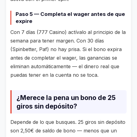
Paso 5 — Completa el wager antes de que
expire
Con 7 días (777 Casino) actívalo al principio de la
semana para tener margen. Con 30 días
(Spinbetter, Paf) no hay prisa. Si el bono expira
antes de completar el wager, las ganancias se
eliminan automáticamente — el dinero real que
puedas tener en la cuenta no se toca.
¿Merece la pena un bono de 25
giros sin depósito?
Depende de lo que busques. 25 giros sin depósito
son 2,50€ de saldo de bono — menos que un