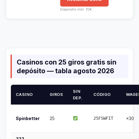
Depósito mín: 10€
Casinos con 25 giros gratis sin
depósito — tabla agosto 2026
SIN
CASINO
GIROS
CÓDIGO
WAGE
DEP.
Spinbetter
25
25FSWFIT
×30