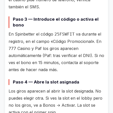
también el SMS.
Paso 3 — Introduce el código o activa el
bono
En Spinbetter el código
va durante el
25FSWFIT
registro, en el campo «Código Promocional». En
777 Casino y Paf los giros aparecen
automáticamente (Paf: tras verificar el DNI). Si no
ves el bono en 15 minutos, contacta al soporte
antes de hacer nada más.
Paso 4 — Abre la slot asignada
Los giros aparecen al abrir la slot designada. No
puedes elegir otra. Si ves la slot en el lobby pero
no los giros, ve a Bonos → Activar. La slot se
activa con el primer spin.