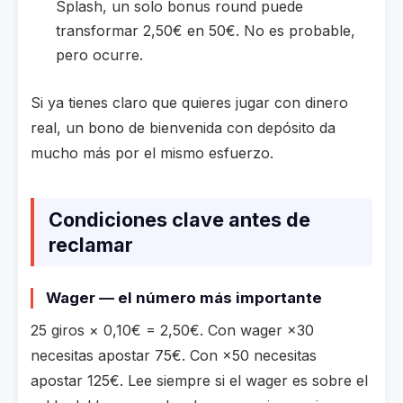
Splash, un solo bonus round puede
transformar 2,50€ en 50€. No es probable,
pero ocurre.
Si ya tienes claro que quieres jugar con dinero
real, un bono de bienvenida con depósito da
mucho más por el mismo esfuerzo.
Condiciones clave antes de
reclamar
Wager — el número más importante
25 giros × 0,10€ = 2,50€. Con wager ×30
necesitas apostar 75€. Con ×50 necesitas
apostar 125€. Lee siempre si el wager es sobre el