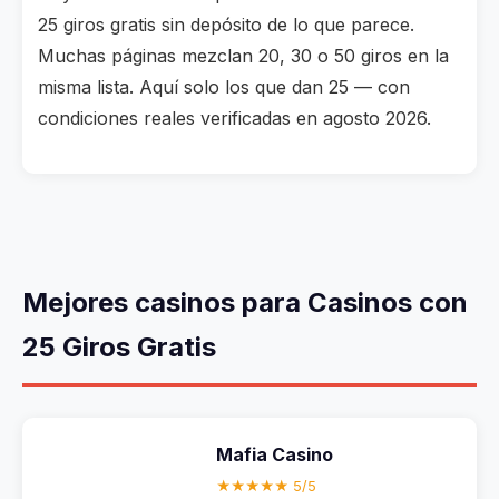
25 giros gratis sin depósito de lo que parece.
Muchas páginas mezclan 20, 30 o 50 giros en la
misma lista. Aquí solo los que dan 25 — con
condiciones reales verificadas en agosto 2026.
Mejores casinos para Casinos con
25 Giros Gratis
Mafia Casino
★★★★★ 5/5