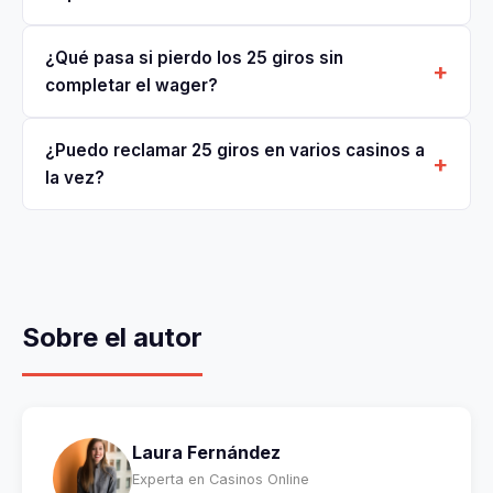
hayas generado hasta ese límite es retinable una vez
Los que aparecen en esta lista son sin depósito: solo
cumplido el requisito.
¿Qué pasa si pierdo los 25 giros sin
por registrarte (y en algunos casos verificar el DNI).
completar el wager?
Los 25 giros que forman parte de un bono de
bienvenida sí requieren depósito previo.
Las ganancias del bono desaparecen. El saldo real
¿Puedo reclamar 25 giros en varios casinos a
que hayas depositado (si hay alguno) no se toca. Los
la vez?
25 giros son saldo de bono puro — no pueden
dejarte en negativo.
Sí, siempre que sea tu primera cuenta en cada
casino. Puedes tener bonos activos en Spinbetter,
Paf y 777 Casino al mismo tiempo — son plataformas
distintas. Lo que no puedes es abrir una segunda
cuenta en el mismo casino para repetir el bono.
Sobre el autor
Laura Fernández
Experta en Casinos Online