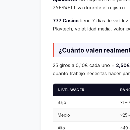
va durante el registro.
25FSWFIT
777 Casino
tiene 7 días de validez
Playtech, volatilidad media, valor p
¿Cuánto valen realmente
25 giros a 0,10€ cada uno =
2,50€
cuánto trabajo necesitas hacer para
NIVEL WAGER
RAN
Bajo
×1 – 
Medio
×25 
Alto
×40 