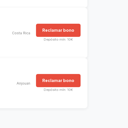
Reclamar bono
Costa Rica
Depósito mín: 10€
Reclamar bono
Anjouan
Depósito mín: 10€