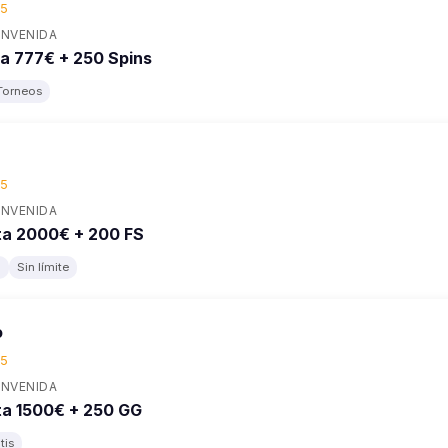
5
ENVENIDA
a 777€ + 250 Spins
Torneos
5
ENVENIDA
a 2000€ + 200 FS
o
Sin límite
o
5
ENVENIDA
a 1500€ + 250 GG
tis