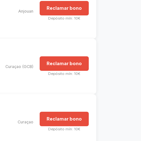
Reclamar bono
Anjouan
Depósito mín: 10€
Reclamar bono
Curaçao (GCB)
Depósito mín: 10€
Reclamar bono
Curaçao
Depósito mín: 10€