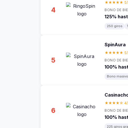
★★★★★ 5/
4
BONO DE BI
125% hast
250 giros
SpinAura
★★★★★ 5/
5
BONO DE BI
100% hast
Bono masiv
Casinach
★★★★☆ 4/
6
BONO DE BI
100% hast
225 giros gra