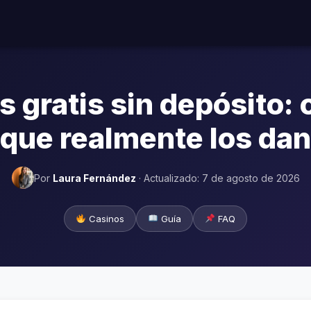
s gratis sin depósito:
que realmente los dan
Por
Laura Fernández
· Actualizado: 7 de agosto de 2026
Casinos
Guía
FAQ