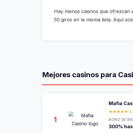
Hay menos casinos que ofrezcan ex
50 giros en la misma lista. Aquí s
Mejores casinos para Casi
Mafia Cas
★★★★★ 5/
1
BONO DE BI
300% has