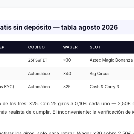
atis sin depósito — tabla agosto 2026
EP.
CÓDIGO
WAGER
SLOT
×30
Aztec Magic Bonanza
25FSWFIT
Automático
×40
Big Circus
as KYC)
Automático
×25
Cash & Carry 3
o de los tres: ×25. Con 25 giros a 0,10€ cada uno — 2,50€
ás realista de cumplir. El inconveniente: la verificación de 
tivar los giros, solo para retirar. Wager ×30 sobre 2,50€ 