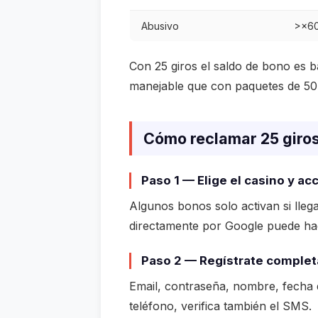
Abusivo
>×6
Con 25 giros el saldo de bono es b
manejable que con paquetes de 50 
Cómo reclamar 25 giros
Paso 1 — Elige el casino y a
Algunos bonos solo activan si lleg
directamente por Google puede ha
Paso 2 — Regístrate comple
Email, contraseña, nombre, fecha d
teléfono, verifica también el SMS.